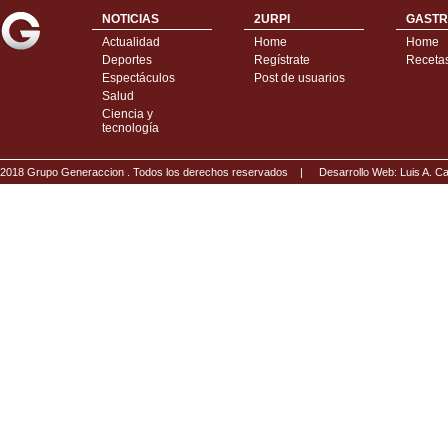
NOTICIAS
2URPI
GASTR
Actualidad
Home
Home
Deportes
Regístrate
Receta
Espectáculos
Post de usuarios
Salud
Ciencia y
tecnología
2018 Grupo Generaccion . Todos los derechos reservados |
Desarrollo Web: Luis A.