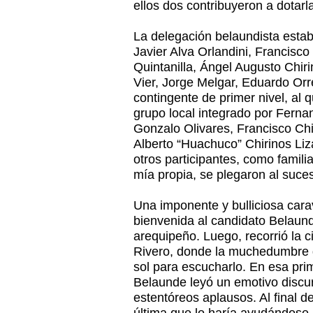
ellos dos contribuyeron a dotarl
La delegación belaundista estab
Javier Alva Orlandini, Francisco
Quintanilla, Ángel Augusto Chiri
Vier, Jorge Melgar, Eduardo Orr
contingente de primer nivel, a
grupo local integrado por Fern
Gonzalo Olivares, Francisco Ch
Alberto “Huachuco” Chirinos Li
otros participantes, como famili
mía propia, se plegaron al suc
Una imponente y bulliciosa car
bienvenida al candidato Belaund
arequipeño. Luego, recorrió la c
Rivero, donde la muchedumbre 
sol para escucharlo. En esa pri
Belaunde leyó un emotivo discur
estentóreos aplausos. Al final d