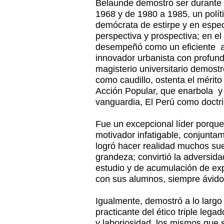
Belaunde demostró ser durante 
1968 y de 1980 a 1985, un políti
demócrata de estirpe y en espec
perspectiva y prospectiva; en el 
desempeñó como un eficiente ar
innovador urbanista con profund
magisterio universitario demostr
como caudillo, ostenta el mérito 
Acción Popular, que enarbola y
vanguardia, El Perú como doctri
Fue un excepcional líder porq
motivador infatigable, conjunta
logró hacer realidad muchos su
grandeza; convirtió la adversidad
estudio y de acumulación de exp
con sus alumnos, siempre ávido
Igualmente, demostró a lo largo 
practicante del ético triple leg
y laboriosidad, los mismos que s