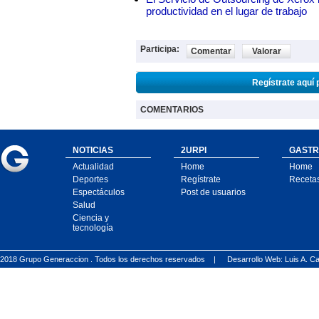
productividad en el lugar de trabajo
Participa:
Comentar
Valorar
Regístrate aquí 
COMENTARIOS
NOTICIAS
2URPI
GASTR
Actualidad
Home
Home
Deportes
Regístrate
Receta
Espectáculos
Post de usuarios
Salud
Ciencia y
tecnología
2018 Grupo Generaccion . Todos los derechos reservados |
Desarrollo Web: Luis A.