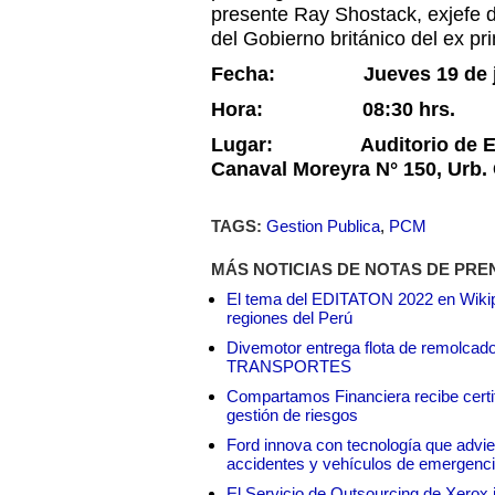
presente Ray Shostack, exjefe 
del Gobierno británico del ex pri
Fecha: Jueves 19 de jul
Hora: 08:30 hrs.
Lugar: Auditorio de Edifi
Canaval Moreyra N° 150, Urb. 
TAGS:
Gestion Publica
,
PCM
MÁS NOTICIAS DE NOTAS DE PRE
El tema del EDITATON 2022 en Wikipe
regiones del Perú
Divemotor entrega flota de remol
TRANSPORTES
Compartamos Financiera recibe certif
gestión de riesgos
Ford innova con tecnología que advie
accidentes y vehículos de emergenc
El Servicio de Outsourcing de Xerox i