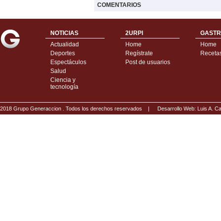
COMENTARIOS
NOTICIAS
2URPI
GASTR
Actualidad
Home
Home
Deportes
Regístrate
Receta
Espectáculos
Post de usuarios
Salud
Ciencia y
tecnología
2018 Grupo Generaccion . Todos los derechos reservados |
Desarrollo Web: Luis A.