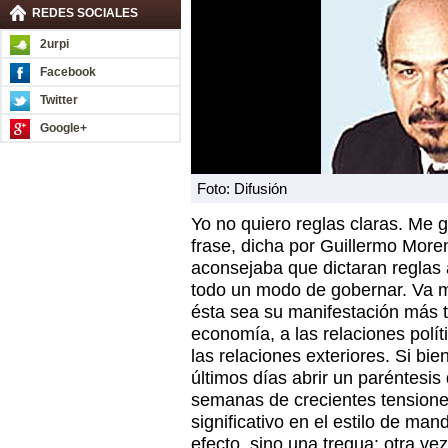
REDES SOCIALES
2urpi
Facebook
Twitter
Google+
Foto: Difusión
Yo no quiero reglas claras. Me g
frase, dicha por Guillermo More
aconsejaba que dictaran reglas
todo un modo de gobernar. Va 
ésta sea su manifestación más to
economía, a las relaciones políti
las relaciones exteriores. Si bie
últimos días abrir un paréntesis
semanas de crecientes tensione
significativo en el estilo de ma
efecto, sino una tregua: otra ve