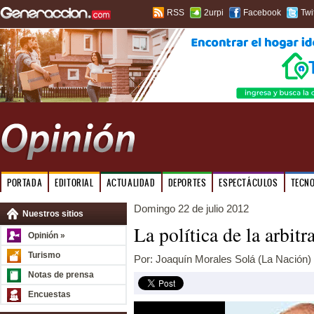
RSS
2urpi
Facebook
Twi
PORTADA
EDITORIAL
ACTUALIDAD
DEPORTES
ESPECTÁCULOS
TECN
Domingo 22 de julio 2012
Nuestros sitios
La política de la arbitr
Opinión »
Turismo
Por: Joaquín Morales Solá (La Nación)
Notas de prensa
Encuestas