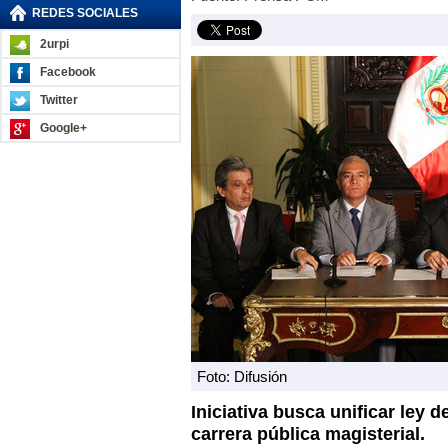
REDES SOCIALES
2urpi
Facebook
Twitter
Google+
Foto: Difusión
Iniciativa busca unificar ley d
carrera pública magisterial.