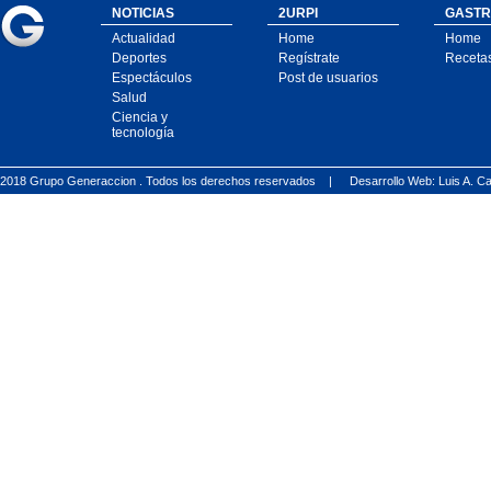
NOTICIAS
2URPI
GASTR
Actualidad
Home
Home
Deportes
Regístrate
Receta
Espectáculos
Post de usuarios
Salud
Ciencia y
tecnología
2018 Grupo Generaccion . Todos los derechos reservados |
Desarrollo Web: Luis A.