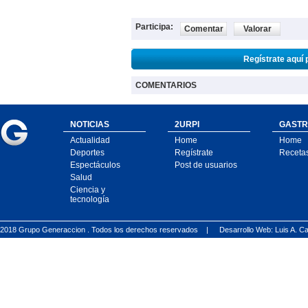
Participa:
Comentar
Valorar
Regístrate aquí 
COMENTARIOS
NOTICIAS
2URPI
GASTR
Actualidad
Home
Home
Deportes
Regístrate
Receta
Espectáculos
Post de usuarios
Salud
Ciencia y
tecnología
2018 Grupo Generaccion . Todos los derechos reservados |
Desarrollo Web: Luis A.