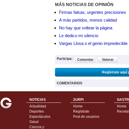
MÁS NOTICIAS DE OPINIÓN
Firmas falsas, urgentes precisiones
A más partidos, menos calidad
No hay que voltear la página
Le dedico mi silencio
Vargas Llosa o el genio impredecible
Participa:
Comentar
Valorar
Regístrate aquí 
COMENTARIOS
NOTICIAS
2URPI
GASTR
Actualidad
Home
Home
Deportes
Regístrate
Receta
Espectáculos
Post de usuarios
Salud
Ciencia y