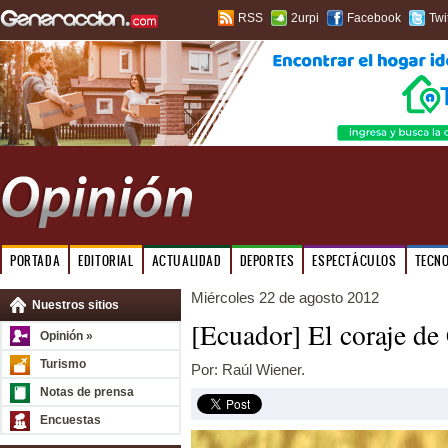
RSS
2urpi
Facebook
Twi
PORTADA
EDITORIAL
ACTUALIDAD
DEPORTES
ESPECTÁCULOS
TECN
Miércoles 22 de agosto 2012
Nuestros sitios
[Ecuador] El coraje de
Opinión »
Turismo
Por: Raúl Wiener.
Notas de prensa
Encuestas