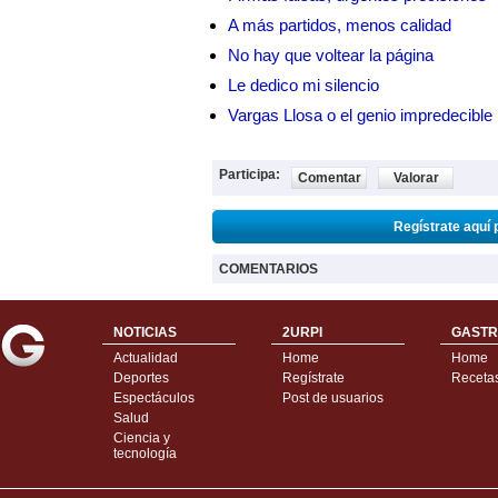
A más partidos, menos calidad
No hay que voltear la página
Le dedico mi silencio
Vargas Llosa o el genio impredecible
Participa:
Comentar
Valorar
Regístrate aquí 
COMENTARIOS
NOTICIAS
2URPI
GASTR
Actualidad
Home
Home
Deportes
Regístrate
Receta
Espectáculos
Post de usuarios
Salud
Ciencia y
tecnología