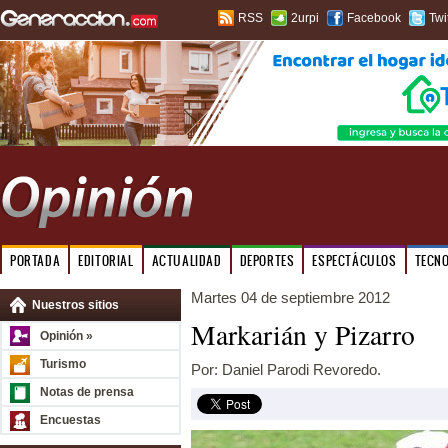
RSS
2urpi
Facebook
Twi
PORTADA
EDITORIAL
ACTUALIDAD
DEPORTES
ESPECTÁCULOS
TECN
Martes 04 de septiembre 2012
Nuestros sitios
Markarián y Pizarro
Opinión »
Turismo
Por: Daniel Parodi Revoredo.
Notas de prensa
Encuestas