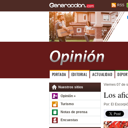
RSS
PORTADA
EDITORIAL
ACTUALIDAD
DEPOR
Viernes 07 de 
Nuestros sitios
Los afi
Opinión »
Turismo
Por: El Escorpi
Notas de prensa
Encuestas