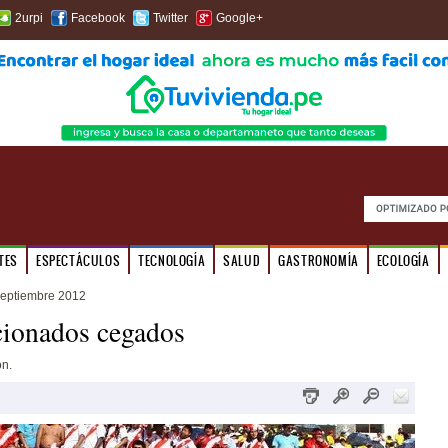
2urpi
Facebook
Twitter
Google+
TES
ESPECTÁCULOS
TECNOLOGÍA
SALUD
GASTRONOMÍA
ECOLOGÍA
septiembre 2012
cionados cegados
ón.