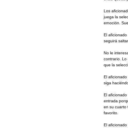
Los aficiona
juega la sele
emoción. Sueñ
El aficionado
seguirá salta
No le interes
contrario. Lo
que la selecc
El aficionado
siga haciénd
El aficionado
entrada porqu
en su cuarto 
favorito.
El aficionado