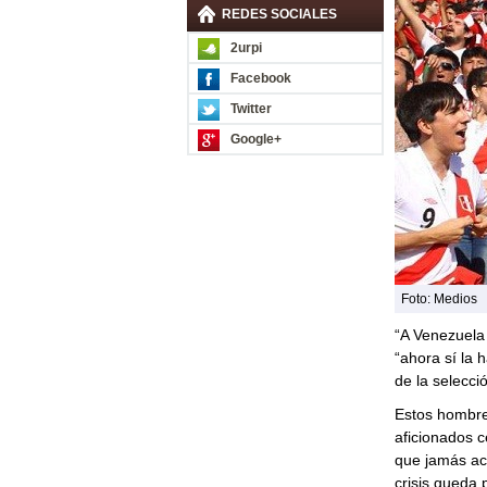
REDES SOCIALES
2urpi
Facebook
Twitter
Google+
Foto: Medios
“A Venezuela
“ahora sí la 
de la selecci
Estos hombre
aficionados c
que jamás ace
crisis queda p