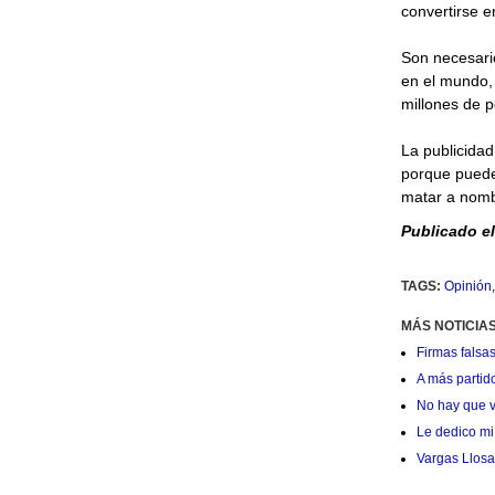
convertirse e
Son necesari
en el mundo,
millones de 
La publicidad
porque puede
matar a nomb
Publicado el
TAGS:
Opinión
MÁS NOTICIAS
Firmas falsas
A más partid
No hay que v
Le dedico mi 
Vargas Llosa