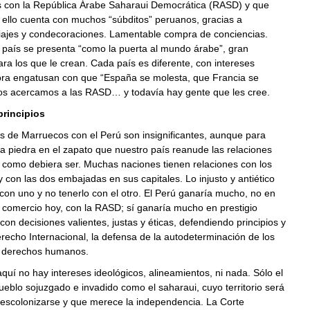
es con la República Árabe Saharaui Democrática (RASD) y que
 ello cuenta con muchos “súbditos” peruanos, gracias a
iajes y condecoraciones. Lamentable compra de conciencias.
 país se presenta “como la puerta al mundo árabe”, gran
ra los que le crean. Cada país es diferente, con intereses
hora engatusan con que “España se molesta, que Francia se
nos acercamos a las RASD… y todavía hay gente que les cree.
principios
s de Marruecos con el Perú son insignificantes, aunque para
na piedra en el zapato que nuestro país reanude las relaciones
 como debiera ser. Muchas naciones tienen relaciones con los
 con las dos embajadas en sus capitales. Lo injusto y antiético
 con uno y no tenerlo con el otro. El Perú ganaría mucho, no en
 comercio hoy, con la RASD; sí ganaría mucho en prestigio
 con decisiones valientes, justas y éticas, defendiendo principios y
erecho Internacional, la defensa de la autodeterminación de los
s derechos humanos.
uí no hay intereses ideológicos, alineamientos, ni nada. Sólo el
eblo sojuzgado e invadido como el saharaui, cuyo territorio será
descolonizarse y que merece la independencia. La Corte