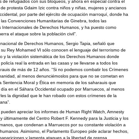
de refugiados con sus bloqueos, y ahora en especial contra el
e protesta Gdaim Izic contra niños y niñas, mujeres y ancianos
cidental, por parte del ejército de ocupación marroquí, donde ha
s las Convenciones Humanitarias de Ginebra, todos las
s Internacionales de Derechos Humanos, y ha puesto como
rra el ataque sobre la población civil”.
ternacional de Derechos Humanos, Sergio Tapia, señaló que
 su Rey Mohamed VI sólo conocen el lenguaje del terrorismo de
io y la violación sistemática de los Derechos Humanos donde
policía real la entrada en las casas y se llevarse a todos los
rauis de más de 12 años. “Si no podemos combatir los Crímenes
manidad, al menos denunciémoslos para que no se cometan en
 la Sentencia Moral y Ética en memoria de los saharauis que
día en el Sáhara Occidental ocupado por Marruecos, al menos
les la dignidad que le han robado con estos crímenes de la
ana”.
 pueden apreciar los informes de Human Right Watch, Amnesty
 y últimamente del Centro Robert F. Kennedy para la Justicia y los
anos, que condenan a Marruecos por su constante violación a
 humanos. Asimismo, el Parlamento Europeo pide aclarar hechos,
apariciones y lamenta ataques a la libertad de prensa.