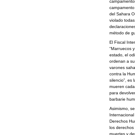
campamentos 
campamento d
del Sahara Oc
violado toda
declaracione
método de gue
El Fiscal In
“Marruecos y
estado, el od
ordenan a su 
varones saha
contra la Hu
silencio”, es
mueren cada 
para devolver
barbarie hum
Asimismo, se
Internacional
Derechos Hum
los derechos
muertes y des