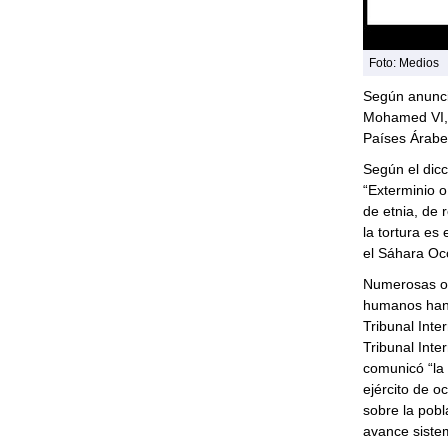
Foto: Medios
Según anunció
Mohamed VI, v
Países Árabes
Según el dic
“Exterminio o
de etnia, de r
la tortura es
el Sáhara Oc
Numerosas or
humanos han 
Tribunal Inte
Tribunal Inte
comunicó “la
ejército de 
sobre la pobl
avance sistem