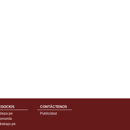
EGOCIOS
CONTÁCTENOS
depa.pe
Publicidad
onomía
trabajo.pe