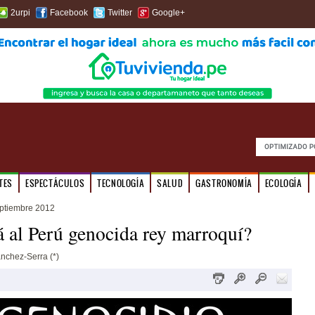
2urpi
Facebook
Twitter
Google+
TES
ESPECTÁCULOS
TECNOLOGÍA
SALUD
GASTRONOMÍA
ECOLOGÍA
ptiembre 2012
 al Perú genocida rey marroquí?
nchez-Serra (*)