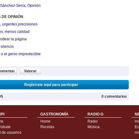
 Sánchez-Serra
,
Opinión
 DE OPINIÓN
, urgentes precisiones
os, menos calidad
oltear la página
silencio
 o el genio impredecible
omentar
Valorar
Regístrate aquí para participar
OS
0 comentarios
PI
GASTRONOMÍA
RADIO G
N
me
Home
Radio
mi
strate
Recetas
Música
Ec
t de usuarios
mi