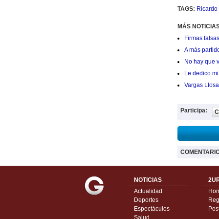
TAGS:
Ricardo
MÁS NOTICIAS
Firmas falsas
A más partid
No hay que v
Le dedico mi 
Vargas Llosa
Participa:
C
COMENTARI
NOTICIAS
2UR
Actualidad
Ho
Deportes
Regí
Espectáculos
Pos
Salud