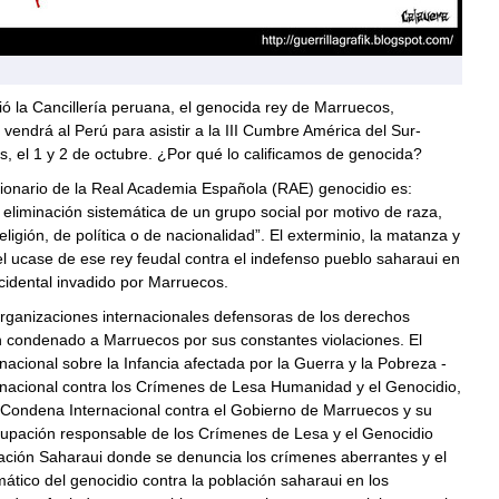
 la Cancillería peruana, el genocida rey de Marruecos,
endrá al Perú para asistir a la III Cumbre América del Sur-
, el 1 y 2 de octubre. ¿Por qué lo calificamos de genocida?
cionario de la Real Academia Española (RAE) genocidio es:
 eliminación sistemática de un grupo social por motivo de raza,
eligión, de política o de nacionalidad”. El exterminio, la matanza y
 el ucase de ese rey feudal contra el indefenso pueblo saharaui en
cidental invadido por Marruecos.
ganizaciones internacionales defensoras de los derechos
condenado a Marruecos por sus constantes violaciones. El
rnacional sobre la Infancia afectada por la Guerra y la Pobreza -
rnacional contra los Crímenes de Lesa Humanidad y el Genocidio,
 Condena Internacional contra el Gobierno de Marruecos y su
ocupación responsable de los Crímenes de Lesa y el Genocidio
ación Saharaui donde se denuncia los crímenes aberrantes y el
ático del genocidio contra la población saharaui en los