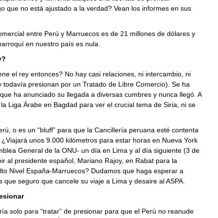
o que no está ajustado a la verdad? Vean los informes en sus
mercial entre Perú y Marruecos es de 21 millones de dólares y
marroquí en nuestro país es nula.
y?
ne el rey entonces? No hay casi relaciones, ni intercambio, ni
y todavía presionan por un Tratado de Libre Comercio). Se ha
que ha anunciado su llegada a diversas cumbres y nunca llegó. A
la Liga Árabe en Bagdad para ver el crucial tema de Siria, ni se
rú, o es un “bluff” para que la Cancillería peruana esté contenta
 ¿Viajará unos 9.000 kilómetros para estar horas en Nueva York
blea General de la ONU- un día en Lima y al día siguiente (3 de
bir al presidente español, Mariano Rajoy, en Rabat para la
lto Nivel España-Marruecos? Dudamos que haga esperar a
 que seguro que cancele su viaje a Lima y desaire al ASPA.
esionar
ería solo para “tratar” de presionar para que el Perú no reanude