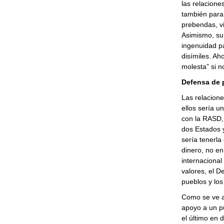
las relacion
también para
prebendas, v
Asimismo, su
ingenuidad pa
disímiles. A
molesta” si 
Defensa de 
Las relacione
ellos sería u
con la RASD,
dos Estados y
sería tenerla
dinero, no en
internacional
valores, el D
pueblos y lo
Como se ve aq
apoyo a un pu
el último en 