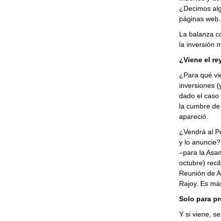
¿Decimos alg
páginas web.
La balanza co
la inversión 
¿Viene el re
¿Para qué vie
inversiones (
dado el caso 
la cumbre de 
apareció.
¿Vendrá al Pe
y lo anuncie?
–para la Asam
octubre) reci
Reunión de A
Rajoy. Es más
Solo para pr
Y si viene, s