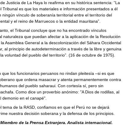
 de Justicia de La Haya lo reafirma en su histórica sentencia: “La
l Tribunal es que los materiales e información presentados a él
ningún vínculo de soberanía territorial entre el territorio del
ntal y el reino de Marruecos o la entidad mauritana”.
anto, el Tribunal concluye que no ha encontrado vínculos
tal naturaleza que puedan afectar a la aplicación de la Resolución
 la Asamblea General a la descolonización del Sáhara Occidental
ar, al principio de autodeterminación a través de la libre y genuina
la voluntad del pueblo del territorio”. (16 de octubre de 1975).
que los funcionarios peruanos no rindan pleitesía –si es que
soberano que ordena masacrar y atenta permanentemente contra
humanos del pueblo saharaui. Con cortesía sí, pero sin
achafa. Como dice un proverbio anónimo: "A Dios de rodillas, al
al demonio en el canapé".
 el tema de la RASD, confiamos en que el Perú no se dejará
rime nuestra decisión soberana y la defensa de los principios.
. Miembro de la Prensa Extranjera. Analista internacional.