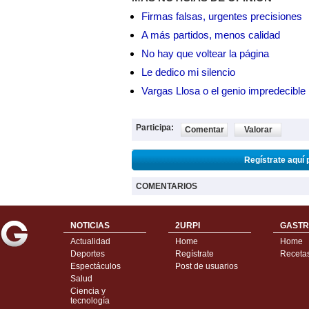
Firmas falsas, urgentes precisiones
A más partidos, menos calidad
No hay que voltear la página
Le dedico mi silencio
Vargas Llosa o el genio impredecible
Participa:
Comentar
Valorar
Regístrate aquí 
COMENTARIOS
NOTICIAS
2URPI
GASTR
Actualidad
Home
Home
Deportes
Regístrate
Receta
Espectáculos
Post de usuarios
Salud
Ciencia y
tecnología