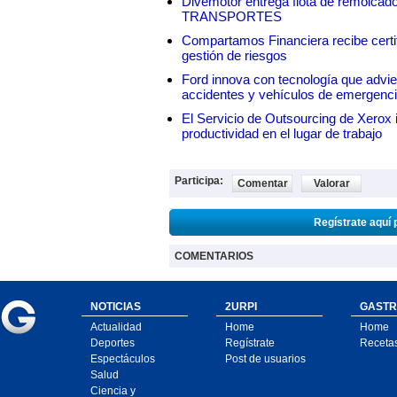
Divemotor entrega flota de remol
TRANSPORTES
Compartamos Financiera recibe certif
gestión de riesgos
Ford innova con tecnología que advie
accidentes y vehículos de emergenc
El Servicio de Outsourcing de Xerox i
productividad en el lugar de trabajo
Participa:
Comentar
Valorar
Regístrate aquí 
COMENTARIOS
NOTICIAS
2URPI
GASTR
Actualidad
Home
Home
Deportes
Regístrate
Receta
Espectáculos
Post de usuarios
Salud
Ciencia y