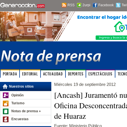
RSS
2urpi
Facebook
Twi
PORTADA
EDITORIAL
ACTUALIDAD
DEPORTES
ESPECTÁCULOS
TECN
Miércoles 19 de septiembre 2012
Nuestros sitios
[Ancash] Juramentó nue
Opinión
Oficina Desconcentrada
Turismo
Notas de prensa »
de Huaraz
Encuestas
Fuente: Ministerio Público