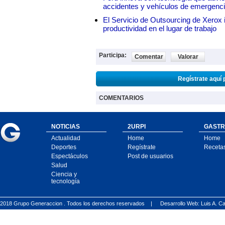
accidentes y vehículos de emergenc
El Servicio de Outsourcing de Xerox i
productividad en el lugar de trabajo
Participa:
Comentar
Valorar
Regístrate aquí 
COMENTARIOS
NOTICIAS
2URPI
GASTR
Actualidad
Home
Home
Deportes
Regístrate
Receta
Espectáculos
Post de usuarios
Salud
Ciencia y
tecnología
2018 Grupo Generaccion . Todos los derechos reservados |
Desarrollo Web: Luis A.