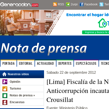
RSS
2urpi
Facebook
Twi
PORTADA
EDITORIAL
ACTUALIDAD
DEPORTES
ESPECTÁCULOS
TECN
Sábado 22 de septiembre 2012
Nuestros sitios
[Lima] Fiscalía de la 
Opinión
Anticorrupción incauta
Turismo
Notas de prensa »
Crousillat
Encuestas
Fuente: Ministerio Público