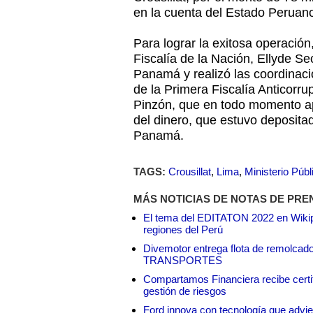
en la cuenta del Estado Peruan
Para lograr la exitosa operación
Fiscalía de la Nación, Ellyde Se
Panamá y realizó las coordinacio
de la Primera Fiscalía Anticorru
Pinzón, que en todo momento ap
del dinero, que estuvo deposit
Panamá.
TAGS:
Crousillat
,
Lima
,
Ministerio Públ
MÁS NOTICIAS DE NOTAS DE PRE
El tema del EDITATON 2022 en Wikipe
regiones del Perú
Divemotor entrega flota de remol
TRANSPORTES
Compartamos Financiera recibe certif
gestión de riesgos
Ford innova con tecnología que advie