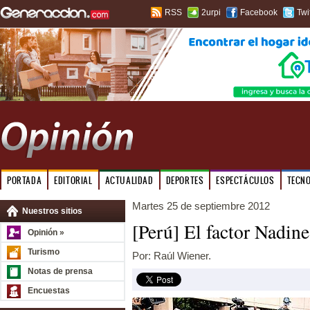
RSS
2urpi
Facebook
Twi
PORTADA
EDITORIAL
ACTUALIDAD
DEPORTES
ESPECTÁCULOS
TECN
Martes 25 de septiembre 2012
Nuestros sitios
[Perú] El factor Nadine
Opinión »
Turismo
Por: Raúl Wiener.
Notas de prensa
Encuestas