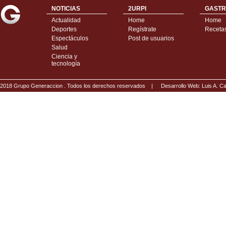
NOTICIAS
2URPI
GASTR
Actualidad
Home
Home
Deportes
Regístrate
Receta
Espectáculos
Post de usuarios
Salud
Ciencia y
tecnología
2018 Grupo Generaccion . Todos los derechos reservados |
Desarrollo Web: Luis A.