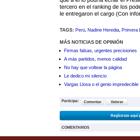
que a él lo podría echar el Pres
tercero en el ranking de los pod
le entregaron el cargo (Con info
TAGS:
Perú
,
Nadine Heredia
,
Primera
MÁS NOTICIAS DE OPINIÓN
Firmas falsas, urgentes precisiones
A más partidos, menos calidad
No hay que voltear la página
Le dedico mi silencio
Vargas Llosa o el genio impredecible
Participa:
Comentar
Valorar
Regístrate aquí 
COMENTARIOS