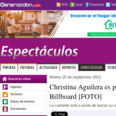
RSS
2urpi
Facebook
Twi
PORTADA
EDITORIAL
ACTUALIDAD
DEPORTES
ESPECTÁCULOS
TECN
Martes 25 de septiembre 2012
Nuestros sitios
Christina Aguilera es p
Opinión
Billboard [FOTO]
Turismo
Notas de prensa
La cantante está a punto de lanzar su n
Encuestas