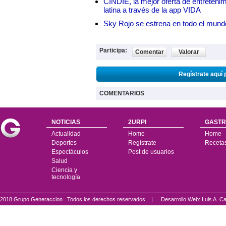
CINDIE, la mejor oferta de entretenim
latina a través de la app VIDA
Sky Rojo se estrena en todo el mund
Participa:
Comentar
Valorar
Regístrate aquí 
COMENTARIOS
NOTICIAS
2URPI
GASTR
Actualidad
Home
Home
Deportes
Regístrate
Receta
Espectáculos
Post de usuarios
Salud
Ciencia y
tecnología
2018 Grupo Generaccion . Todos los derechos reservados |
Desarrollo Web: Luis A.