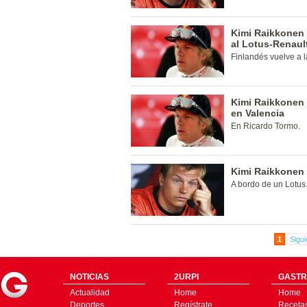
Kimi Raikkonen
al Lotus-Renaul
Finlandés vuelve a l
Kimi Raikkonen 
en Valencia
En Ricardo Tormo.
Kimi Raikkonen 
A bordo de un Lotus
1
Sigui
NOTICIAS
2URPI
GASTR
Actualidad
Home
Home
Deportes
Regístrate
Receta