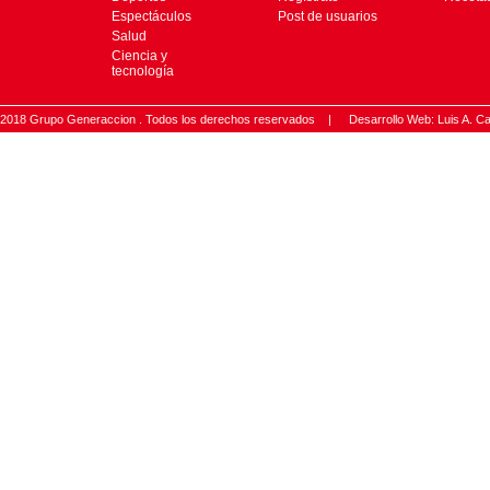
Espectáculos
Post de usuarios
Salud
Ciencia y
tecnología
2018 Grupo Generaccion . Todos los derechos reservados |
Desarrollo Web: Luis A.