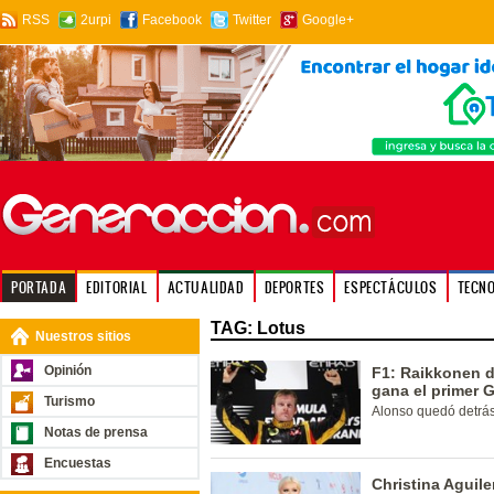
RSS
2urpi
Facebook
Twitter
Google+
PORTADA
EDITORIAL
ACTUALIDAD
DEPORTES
ESPECTÁCULOS
TECN
TAG: Lotus
Nuestros sitios
Opinión
F1: Raikkonen d
gana el primer 
Turismo
Alonso quedó detrás 
Notas de prensa
Encuestas
Christina Aguile