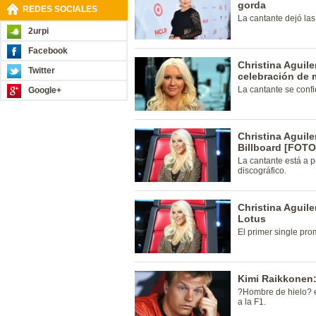
gorda
REDES SOCIALES
La cantante dejó las
2urpi
Facebook
Christina Aguil
Twitter
celebración de 
La cantante se confie
Google+
Christina Aguile
Billboard [FOTO
La cantante está a p
discográfico.
Christina Aguil
Lotus
El primer single pro
Kimi Raikkonen:
?Hombre de hielo? 
a la F1.