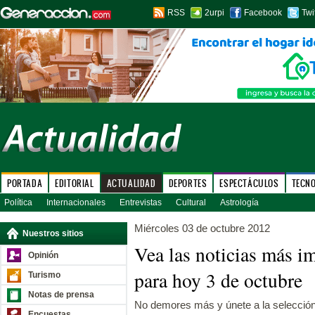
RSS
2urpi
Facebook
Twi
PORTADA
EDITORIAL
ACTUALIDAD
DEPORTES
ESPECTÁCULOS
TECN
Política
Internacionales
Entrevistas
Cultural
Astrología
Miércoles 03 de octubre 2012
Nuestros sitios
Vea las noticias más i
Opinión
para hoy 3 de octubre
Turismo
Notas de prensa
No demores más y únete a la selecció
Encuestas