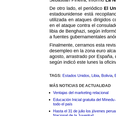
Sebastián Piñeira
, informó
La N
De otro lado, el periódico
El Un
estadounidense está recopilan
utilizada en ataques dirigidos c
en el ataque contra el consula
libia de Benghazi, según infor
a fuentes gubernamentales anó
Finalmente, cerramos esta revis
desempleo en la zona euro alca
agosto, arrastrado por España,
según indicó este lunes la oficin
TAGS:
Estados Unidos
,
Libia
,
Bolivia
,
MÁS NOTICIAS DE ACTUALIDAD
Ventajas del marketing relacional
Educación Inicial gratuita del Mined
todo el país
Hasta el 31 de julio los jóvenes peru
Nacional de la Juventud