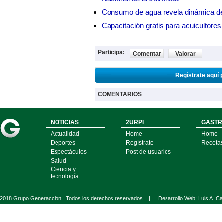
Consumo de agua revela dinámica d
Capacitación gratis para acuicul
Participa:
Comentar
Valorar
Regístrate aquí 
COMENTARIOS
NOTICIAS
2URPI
GASTR
Actualidad
Home
Home
Deportes
Regístrate
Receta
Espectáculos
Post de usuarios
Salud
Ciencia y
tecnología
2018 Grupo Generaccion . Todos los derechos reservados |
Desarrollo Web: Luis A.