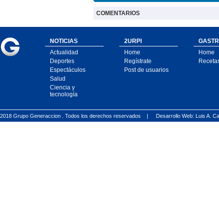
COMENTARIOS
NOTICIAS
2URPI
GASTR
Actualidad
Home
Home
Deportes
Regístrate
Receta
Espectáculos
Post de usuarios
Salud
Ciencia y
tecnología
2018 Grupo Generaccion . Todos los derechos reservados |
Desarrollo Web: Luis A.