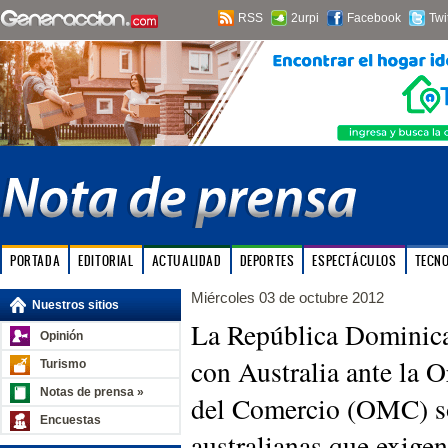
RSS
2urpi
Facebook
Twi
PORTADA
EDITORIAL
ACTUALIDAD
DEPORTES
ESPECTÁCULOS
TECN
Miércoles 03 de octubre 2012
Nuestros sitios
La República Dominica
Opinión
con Australia ante la 
Turismo
Notas de prensa »
del Comercio (OMC) s
Encuestas
australianas que exigen