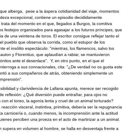
que alberga, pese a la áspera cotidianidad del viaje, momentos
adeza excepcional, contiene un episodio decididamente
 trata del momento en el que, llegados a Burgos, la comitiva
los festejos organizados para agasajar a los futuros príncipes, que
dia de una veintena de toros. El escritor consigue reflejar tanto el
l pueblo que observa la corrida, como el estupor de los
nte el insólito espectáculo: "mientras, los flamencos, salvo los
uton y Florentius, que aplaudían a rabiar, se mantuvieron
ónitos ante el desenlace". Y, en otro punto, en el que el
interroga a sus connacionales, cita: "¿De verdad no os gusta este
untó a sus compañeros de atrás, obteniendo simplemente un
omprensión".
sibilidad y clarividencia de Lallana apunta, merece ser recogido
e reflexión: ¿Qué diversión puede entrañar, para ojos no
s con el toreo, la agonía lenta y cruel de un animal torturado?
 reacción visceral, instintiva, primitiva, debería ser la repugnancia
ita carnicería o, cuando menos, la incomprensión ante la actitud
uienes perciben una proeza en el acto de martirizar a un animal.
ien supera en volumen al hombre, se halla en desventaja frente a