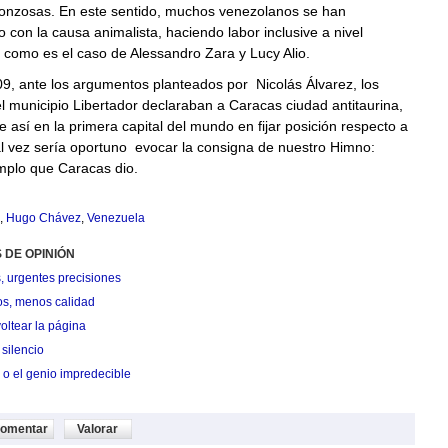
gonzosas. En este sentido, muchos venezolanos se han
con la causa animalista, haciendo labor inclusive a nivel
, como es el caso de Alessandro Zara y Lucy Alio.
9, ante los argumentos planteados por Nicolás Álvarez, los
l municipio Libertador declaraban a Caracas ciudad antitaurina,
e así en la primera capital del mundo en fijar posición respecto a
l vez sería oportuno evocar la consigna de nuestro Himno:
mplo que Caracas dio.
,
Hugo Chávez
,
Venezuela
 DE OPINIÓN
, urgentes precisiones
os, menos calidad
oltear la página
silencio
 o el genio impredecible
omentar
Valorar