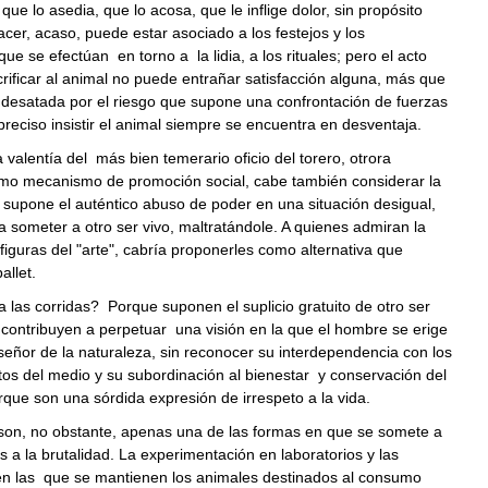
que lo asedia, que lo acosa, que le inflige dolor, sin propósito
acer, acaso, puede estar asociado a los festejos y los
que se efectúan en torno a la lidia, a los rituales; pero el acto
ificar al animal no puede entrañar satisfacción alguna, más que
 desatada por el riesgo que supone una confrontación de fuerzas
preciso insistir el animal siempre se encuentra en desventaja.
a valentía del más bien temerario oficio del torero, otrora
o mecanismo de promoción social, cabe también considerar la
supone el auténtico abuso de poder en una situación desigual,
 someter a otro ser vivo, maltratándole. A quienes admiran la
 figuras del "arte", cabría proponerles como alternativa que
allet.
 las corridas? Porque suponen el suplicio gratuito de otro ser
contribuyen a perpetuar una visión en la que el hombre se erige
eñor de la naturaleza, sin reconocer su interdependencia con los
os del medio y su subordinación al bienestar y conservación del
que son una sórdida expresión de irrespeto a la vida.
 son, no obstante, apenas una de las formas en que se somete a
s a la brutalidad. La experimentación en laboratorios y las
en las que se mantienen los animales destinados al consumo