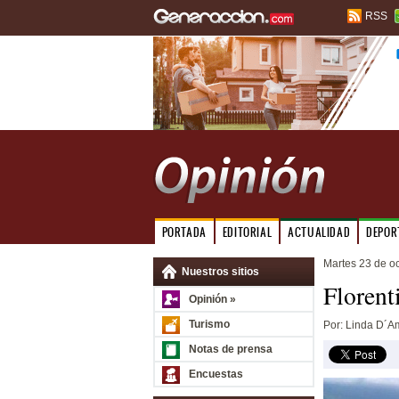
RSS
PORTADA
EDITORIAL
ACTUALIDAD
DEPOR
Martes 23 de o
Nuestros sitios
Florent
Opinión »
Turismo
Por: Linda D´A
Notas de prensa
Encuestas