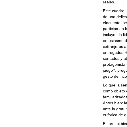
reales.
Este cuadro 
de una delic
elocuente: se
participa en 
incluyen la li
entusiasmo de
extranjeros a
entregados Ha
sentados y at
protagonista 
juego?, preg
gesto de inc
Lo que la sen
como objeto d
familiarizado
Antes bien: la
ante la gratu
eufórica de q
El toro, si b