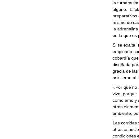
la turbamulta 
alguno. El pl
preparativos 
mismo de sacr
la adrenalina
en la que es 
Si se exalta l
empleado com
cobardía que 
diseñada para
gracia de las
asistieran al b
¿Por qué no a
vivo; porque 
como amo y s
otros element
ambiente; por
Las corridas
otras especie
condiciones 