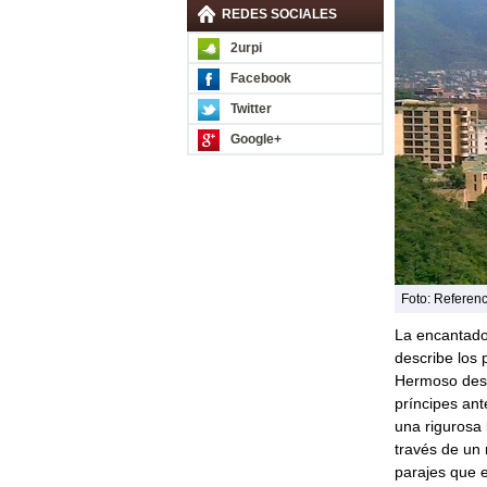
REDES SOCIALES
2urpi
Facebook
Twitter
Google+
Foto: Referenc
La encantado
describe los 
Hermoso desd
príncipes ant
una rigurosa 
través de un 
parajes que 