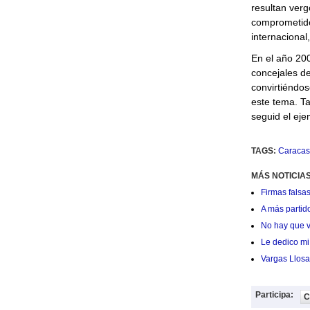
resultan ver
comprometido 
internacional
En el año 200
concejales de
convirtiéndos
este tema. Ta
seguid el eje
TAGS:
Caracas
MÁS NOTICIAS
Firmas falsas
A más partid
No hay que v
Le dedico mi 
Vargas Llosa
Participa:
C