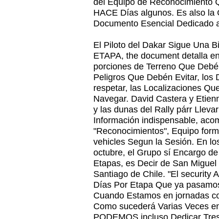
del Equipo de Reconocimien
HACE Días algunos. Es also la 
Documento Esencial Dedicado a
El Piloto del Dakar Sigue Una Bib
ETAPA, the document detalla en
porciones de Terreno Que Debén 
Peligros Que Debén Evitar, l
respetar, las Localizaciones Qu
Navegar. David Castera y Etienn
y las dunas del Rally párr Llevar
Información indispensable, aco
"Reconocimientos", Equipo forma
vehicles Segun la Sesión. En lo
octubre, el Grupo sí Encargo de
Etapas, es Decir de San Miguel
Santiago de Chile. "El securit
Días Por Etapa Que ya pasamo
Cuando Estamos en jornadas co
Como sucederá Varias Veces en t
PODEMOS incluso Dedicar Tres 