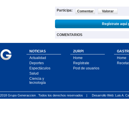
Participa:
Comentar
Valorar
Regístrate aquí 
COMENTARIOS
NOTICIAS
2URPI
GASTR
Actualidad
Home
Home
Deportes
Regístrate
Receta
Espectáculos
Post de usuarios
Salud
Ciencia y
tecnología
2018 Grupo Generaccion . Todos los derechos reservados |
Desarrollo Web: Luis A.