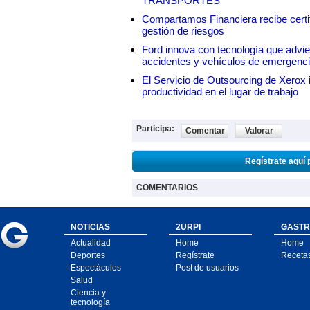
TRANSPORTES
Compartamos Financiera recibe certif
gestión de riesgos
Ford innova con tecnología que advie
accidentes y vehículos de emergenc
El Servicio de Outsourcing de Xerox i
productividad en el lugar de trabajo
Participa:
Comentar
Valorar
Regístrate aquí 
COMENTARIOS
NOTICIAS
2URPI
GASTR
Actualidad
Home
Home
Deportes
Regístrate
Receta
Espectáculos
Post de usuarios
Salud
Ciencia y
tecnología