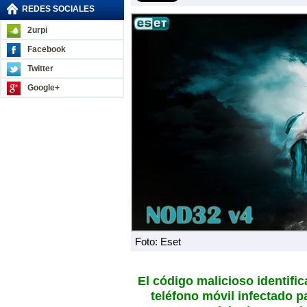
REDES SOCIALES
2urpi
Facebook
Twitter
Google+
Foto: Eset
El código malicioso identific
teléfono móvil infectado p