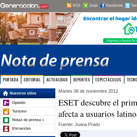
RSS
2urpi
Facebook
Twi
PORTADA
EDITORIAL
ACTUALIDAD
DEPORTES
ESPECTÁCULOS
TECN
Martes 06 de noviembre 2012
Nuestros sitios
ESET descubre el pri
Opinión
afecta a usuarios lati
Turismo
Notas de prensa »
Fuente: Juana Prado
Encuestas