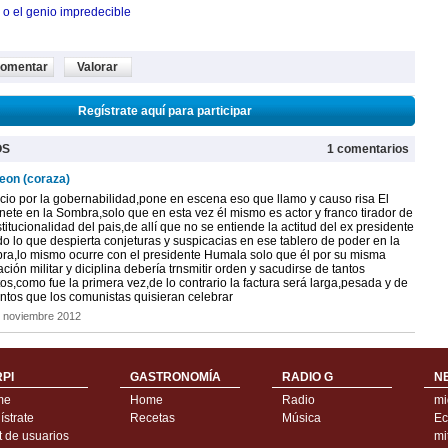
 o el genio impredecible
omentar
Valorar
Regístrate aquí para participar
OS
1 comentarios
leon (coraza)
ocio por la gobernabilidad,pone en escena eso que llamo y causo risa El
ete en la Sombra,solo que en esta vez él mismo es actor y franco tirador de
stitucionalidad del pais,de allí que no se entiende la actitud del ex presidente
o lo que despierta conjeturas y suspicacias en ese tablero de poder en la
ra,lo mismo ocurre con el presidente Humala solo que él por su misma
ción militar y diciplina debería trnsmitir orden y sacudirse de tantos
os,como fue la primera vez,de lo contrario la factura será larga,pesada y de
ntos que los comunistas quisieran celebrar
 noviembre 2012
PI
GASTRONOMÍA
RADIO G
N
me
Home
Radio
mi
strate
Recetas
Música
Ec
t de usuarios
mi