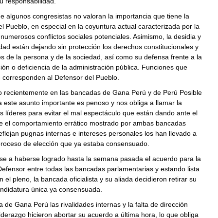
u responsabilidad.
e algunos congresistas no valoran la importancia que tiene la
l Pueblo, en especial en la coyuntura actual caracterizada por la
numerosos conflictos sociales potenciales. Asimismo, la desidia y
edad están dejando sin protección los derechos constitucionales y
 de la persona y de la sociedad, así como su defensa frente a la
ción o deficiencia de la administración pública. Funciones que
 corresponden al Defensor del Pueblo.
o recientemente en las bancadas de Gana Perú y de Perú Posible
a este asunto importante es penoso y nos obliga a llamar la
s líderes para evitar el mal espectáculo que están dando ante el
ue el comportamiento errático mostrado por ambas bancadas
eflejan pugnas internas e intereses personales los han llevado a
 proceso de elección que ya estaba consensuado.
ese a haberse logrado hasta la semana pasada el acuerdo para la
Defensor entre todas las bancadas parlamentarias y estando lista
 el pleno, la bancada oficialista y su aliada decidieron retirar su
andidatura única ya consensuada.
 de Gana Perú las rivalidades internas y la falta de dirección
 liderazgo hicieron abortar su acuerdo a última hora, lo que obliga