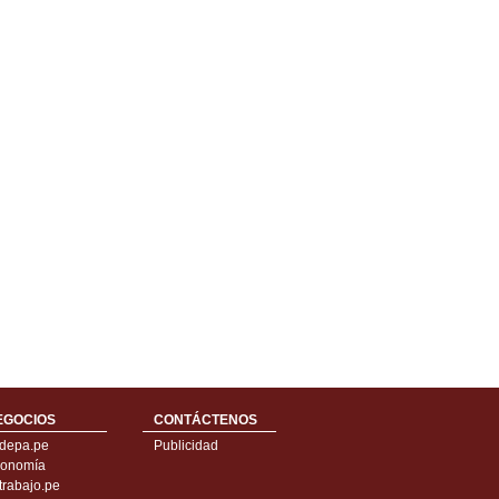
EGOCIOS
CONTÁCTENOS
depa.pe
Publicidad
onomía
trabajo.pe