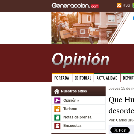
RSS
PORTADA
EDITORIAL
ACTUALIDAD
DEPOR
Jueves 15 de 
Nuestros sitios
Que Hu
Opinión »
desord
Turismo
Notas de prensa
Por: Carlos Bru
Encuestas