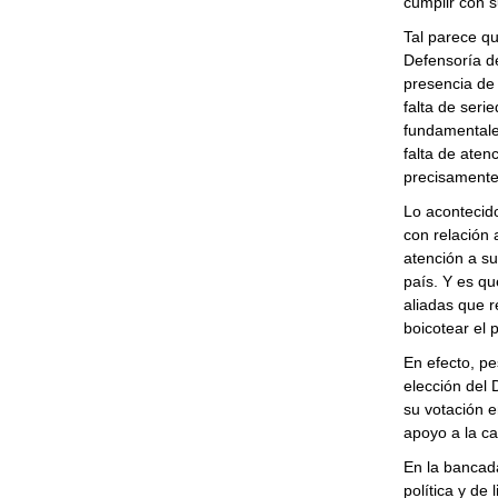
cumplir con s
Tal parece qu
Defensoría de
presencia de 
falta de seri
fundamentales
falta de aten
precisamente
Lo acontecid
con relación 
atención a su
país. Y es q
aliadas que r
boicotear el
En efecto, p
elección del 
su votación en
apoyo a la c
En la bancada
política y de