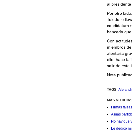
al presidente
Por otro lado
Toledo lo ll
candidatura s
bancada que 
Con actitudes
miembros del 
atentaría gra
ello, hace fa
salir de este
Nota publica
TAGS:
Alejandr
MÁS NOTICIAS
Firmas falsas
A más partid
No hay que v
Le dedico mi 