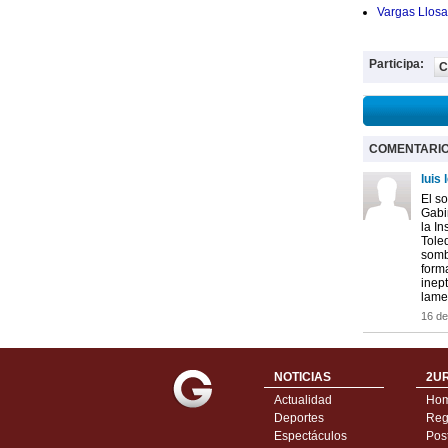
Vargas Llosa
Participa:
C
COMENTARI
luis 
El s
Gabin
la In
Toled
somb
forma
inept
lame
16 de
NOTICIAS
2UR
Actualidad
Ho
Deportes
Regí
Espectáculos
Pos