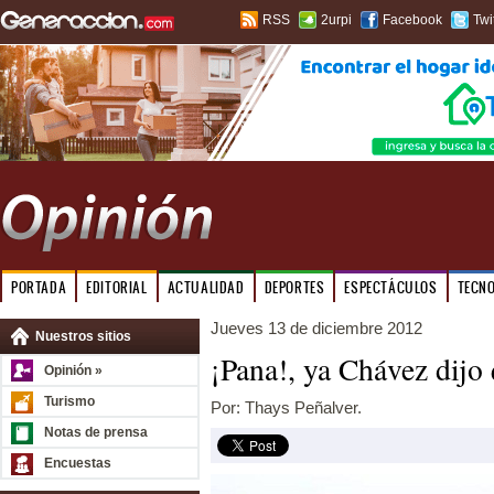
RSS
2urpi
Facebook
Twi
PORTADA
EDITORIAL
ACTUALIDAD
DEPORTES
ESPECTÁCULOS
TECN
Jueves 13 de diciembre 2012
Nuestros sitios
¡Pana!, ya Chávez dijo 
Opinión »
Turismo
Por: Thays Peñalver.
Notas de prensa
Encuestas