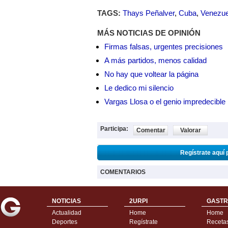
TAGS:
Thays Peñalver
,
Cuba
,
Venezue
MÁS NOTICIAS DE OPINIÓN
Firmas falsas, urgentes precisiones
A más partidos, menos calidad
No hay que voltear la página
Le dedico mi silencio
Vargas Llosa o el genio impredecible
Participa:
Comentar
Valorar
Regístrate aquí 
COMENTARIOS
NOTICIAS
2URPI
GASTR
Actualidad
Home
Home
Deportes
Regístrate
Receta