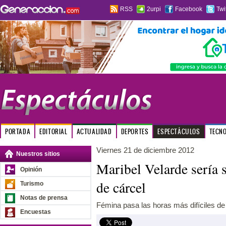
RSS
2urpi
Facebook
Twi
PORTADA
EDITORIAL
ACTUALIDAD
DEPORTES
ESPECTÁCULOS
TECN
Viernes 21 de diciembre 2012
Nuestros sitios
Maribel Velarde sería 
Opinión
de cárcel
Turismo
Notas de prensa
Fémina pasa las horas más difíciles de
Encuestas