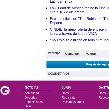
Latinoamérica
La Ciudad de México recibe la Final I
el día 10 de diciembre
Estreno oficial de "The Robinson, Tri
España
CINDIE, la mejor oferta de entretenim
latina a través de la app VIDA
Sky Rojo se estrena en todo el mund
Participa:
Comentar
Valorar
Regístrate aquí 
COMENTARIOS
NOTICIAS
2URPI
GASTR
Actualidad
Home
Home
Deportes
Regístrate
Receta
Espectáculos
Post de usuarios
Salud