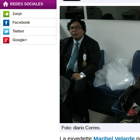
REDES SOCIALES
2urpi
Facebook
Twitter
Google+
Foto: diario Correo.
La exvedette
Maribel Velarde
pu