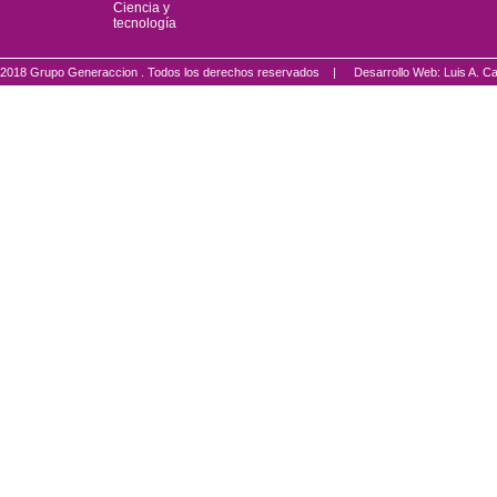
Ciencia y
tecnología
2018 Grupo Generaccion . Todos los derechos reservados |
Desarrollo Web: Luis A.