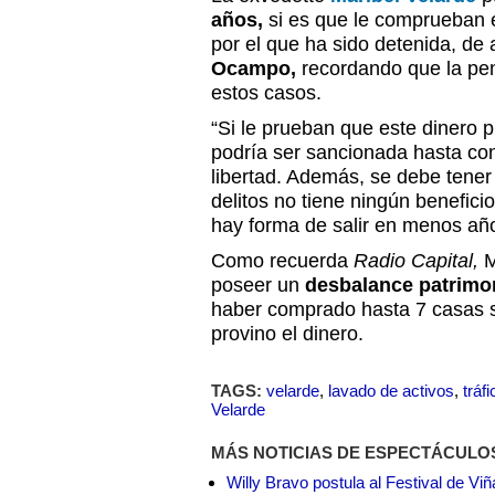
años,
si es que le comprueban e
por el que ha sido detenida, d
Ocampo,
recordando que la pe
estos casos.
“Si le prueban que este dinero p
podría ser sancionada hasta con
libertad. Además, se debe tener
delitos no tiene ningún benefici
hay forma de salir en menos año
Como recuerda
Radio Capital,
M
poseer un
desbalance patrimoni
haber comprado hasta 7 casas s
provino el dinero.
TAGS:
velarde
,
lavado de activos
,
tráf
Velarde
MÁS NOTICIAS DE ESPECTÁCULO
Willy Bravo postula al Festival de Vi