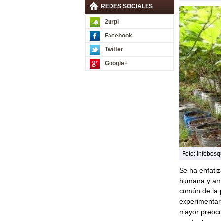
REDES SOCIALES
2urpi
Facebook
Twitter
Google+
Foto: infobos
Se ha enfatiz
humana y ambi
común de la p
experimentar 
mayor preocu