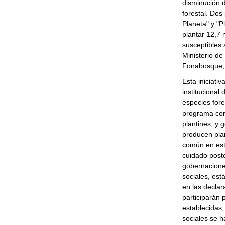
disminución d
forestal. Dos
Planeta" y "P
plantar 12,7
susceptibles 
Ministerio d
Fonabosque, 
Esta iniciati
institucional
especies for
programa cong
plantines, y 
producen pla
común en est
cuidado poste
gobernaciones
sociales, es
en las declar
participarán 
establecidas,
sociales se h