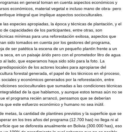
 programas en general toman en cuenta aspectos económicos y
ursos económicos, material vegetal e incluso mano de obra- pero
enfoque integral que implique aspectos socioculturales.
e las especies apropiadas, la época y técnicas de plantación, y el
to de capacidades de los participantes, entre otras, son
écnicas mínimas para una reforestación exitosa, aspectos que
an sido tomados en cuenta por los gestores del programa,
a de ser patética la escena de un pequeño plantín frente a un
ra seca, en un paisaje árido pero con el prometedor litro de agua
to al lado, que esperamos haya sido sólo para la foto. La
predisposición de los actores locales para apropiarse del
cultura forestal generada, el papel de los técnicos en el proceso,
s sociales y económicos generados por la reforestación, entre
ndiciones socioculturales que sumadas a las condiciones técnicas
integralidad de la que hablamos, y aunque estos temas aún no se
ue el programa recién arrancó, pensamos que se deberían
ra que este esfuerzo económico y humano no sea inútil.
e metas, la cantidad de plantines previstos y la superficie que se
perar en los tres años del programa (12.700 has) no llega ni al
rficie que se deforesta anualmente en Bolivia (300.000 has), eso