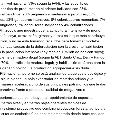
 a nivel nacional (76% según la FAN), y las superficies
por tipo de productor en el oriente boliviano son 23%
s altoandinos, 20% pequeños y medianos agricultores, 17%
ales, 13% ganaderos intensivos, 9% colonizadores menonitas, 7%
yungueños, 7% agricultores indígenas y 4% colonizadores
H, 2008); que muestra que la agricultura intensiva y de mono
aíz, soya, arroz, caña, girasol y otros) es la que más contribuye
tación, y no se está tomando recaudos para fomentar modelos
es. Las causas de la deforestación son la creciente habilitación
 la producción intensiva (hay más de 1 millón de has con soya);
iente de madera ilegal (según la ABT Santa Cruz, Beni y Pando
 70% de tráfico de madera ilegal); y habilitación de áreas para la
e ganado bovino. La producción agropecuaria sin duda
 PIB nacional, pero no se está analizando a que costo ecológico y
ia sigue siendo un país exportador de materias primas y va
 manera acelerada uno de sus principales patrimonios que le dan
arativas frente a otros, su cualidad de megadiverso.
periencias que contribuyen al repoblamiento de especies
 tierras altas y en tierras bajas diferentes técnicas de
a (sistema productivo que combina producción forestal agrícola y
 criterios ecológicos) se han implementado desde hace casi dos