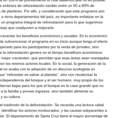
iza un 100% de prendimiento lo cual sabemos que no es posible,
 exitosos de reforestación oscilan entre un 50 a 60% de
 de plantines. Por ello, y considerando que este programa aún
 a otros departamentos del país, es importante enfatizar en la
 un programa integral de reforestación para lo que sugerimos
isas que coadyuven a mejorarlo.
acrecentar los beneficios económicos y sociales. En lo económico
nte subvencionar el programa en su inicio aunque tenga el efecto
erado para los participantes por la venta de jornales, sino
e la reforestación genere en el tiempo beneficios económicos
–y mejor crecientes- que permitan que esas áreas sean manejadas
por los mismos actores locales. En lo social, la generación de la
tal no acaba con la adopción de un discurso ecologista en
ue “reforestar es salvar al planeta”, sino con revalorizar la
terdependencia del bosque y el ser humano, muy propio de los
tierras bajas para los que el bosque es la casa grande que no
 a la familia y provee ingresos, sino también alimenta su
 y su cultura.
 trasfondo de la deforestación. Se necesita una lectura cabal
 identificar los actores involucrados, y las causas subyacentes a
ión. El departamento de Santa Cruz tiene el mayor porcentaje de