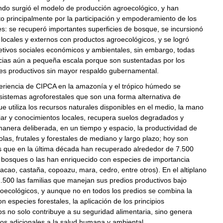
do surgió el modelo de producción agroecológico, y han
o principalmente por la participación y empoderamiento de los
es: se recuperó importantes superficies de bosque, se incursionó
ocales y externos con productos agroecológicos, y se logró
etivos sociales económicos y ambientales, sin embargo, todas
cias aún a pequeña escala porque son sustentadas por los
res productivos sin mayor respaldo gubernamental.
eriencia de CIPCA en la amazonía y el trópico húmedo se
sistemas agroforestales que son una forma alternativa de
e utiliza los recursos naturales disponibles en el medio, la mano
iar y conocimientos locales, recupera suelos degradados y
anera deliberada, en un tiempo y espacio, la productividad de
colas, frutales y forestales de mediano y largo plazo; hoy son
as que en la última década han recuperado alrededor de 7.500
 bosques o las han enriquecido con especies de importancia
cao, castaña, copoazu, mara, cedro, entre otros). En el altiplano
1.500 las familias que manejan sus predios productivos bajo
roecológicos, y aunque no en todos los predios se combina la
n especies forestales, la aplicación de los principios
s no solo contribuye a su seguridad alimentaria, sino genera
ios adicionales a la salud humana y ambiental.