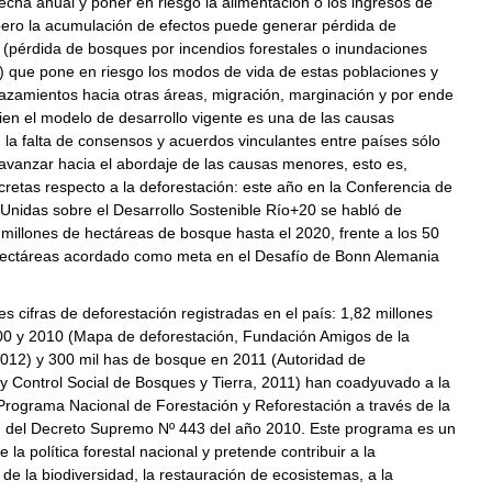
echa anual y poner en riesgo la alimentación o los ingresos de
 pero la acumulación de efectos puede generar pérdida de
 (pérdida de bosques por incendios forestales o inundaciones
 que pone en riesgo los modos de vida de estas poblaciones y
azamientos hacia otras áreas, migración, marginación y por ende
ien el modelo de desarrollo vigente es una de las causas
, la falta de consensos y acuerdos vinculantes entre países sólo
avanzar hacia el abordaje de las causas menores, esto es,
retas respecto a la deforestación: este año en la Conferencia de
Unidas sobre el Desarrollo Sostenible Río+20 se habló de
millones de hectáreas de bosque hasta el 2020, frente a los 50
hectáreas acordado como meta en el Desafío de Bonn Alemania
.
s cifras de deforestación registradas en el país: 1,82 millones
00 y 2010 (Mapa de deforestación, Fundación Amigos de la
2012) y 300 mil has de bosque en 2011 (Autoridad de
 y Control Social de Bosques y Tierra, 2011) han coadyuvado a la
Programa Nacional de Forestación y Reforestación a través de la
 del Decreto Supremo Nº 443 del año 2010. Este programa es un
la política forestal nacional y pretende contribuir a la
de la biodiversidad, la restauración de ecosistemas, a la