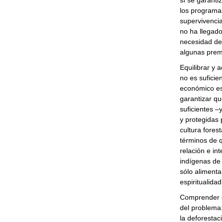
sí se garant
los programas
supervivencia
no ha llegado
necesidad de
algunas prem
Equilibrar y 
no es suficie
económico esp
garantizar qu
suficientes 
y protegidas 
cultura fores
términos de q
relación e in
indígenas de 
sólo alimenta
espiritualidad
Comprender el
del problema:
la deforestac