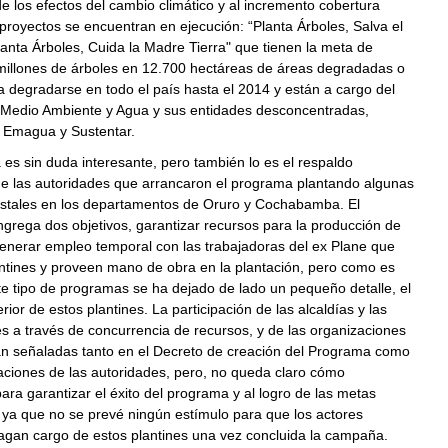
e los efectos del cambio climático y al incremento cobertura
 proyectos se encuentran en ejecución: “Planta Árboles, Salva el
lanta Árboles, Cuida la Madre Tierra" que tienen la meta de
 millones de árboles en 12.700 hectáreas de áreas degradadas o
a degradarse en todo el país hasta el 2014 y están a cargo del
e Medio Ambiente y Agua y sus entidades desconcentradas,
Emagua y Sustentar.
va es sin duda interesante, pero también lo es el respaldo
 de las autoridades que arrancaron el programa plantando algunas
estales en los departamentos de Oruro y Cochabamba. El
rega dos objetivos, garantizar recursos para la producción de
generar empleo temporal con las trabajadoras del ex Plane que
ntines y proveen mano de obra en la plantación, pero como es
e tipo de programas se ha dejado de lado un pequeño detalle, el
rior de estos plantines. La participación de las alcaldías y las
 a través de concurrencia de recursos, y de las organizaciones
tán señaladas tanto en el Decreto de creación del Programa como
aciones de las autoridades, pero, no queda claro cómo
para garantizar el éxito del programa y al logro de las metas
 ya que no se prevé ningún estímulo para que los actores
agan cargo de estos plantines una vez concluida la campaña.