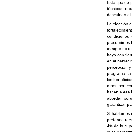
Este tipo de
técnicos -rec
descuidan el 
La elección d
fortalecimien
condiciones t
presumimos h
aunque no dej
hoyo con tier
en el baldeci
percepción y 
programa, la 
los beneficio
otros, son co
hacen a esa 
abordan porq
garantizar pa
Si hablamos d
pretende recu
4% de la supe