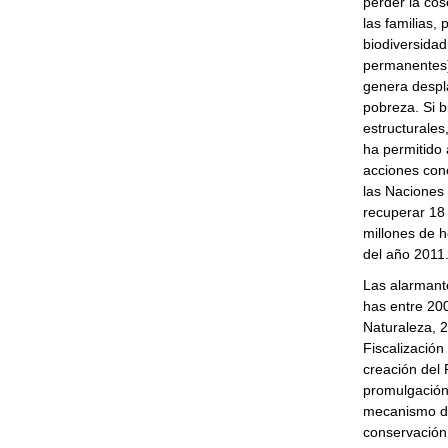
perder la cos
las familias,
biodiversidad
permanentes)
genera despl
pobreza. Si b
estructurales
ha permitido 
acciones conc
las Naciones 
recuperar 18 
millones de 
del año 2011
Las alarmante
has entre 20
Naturaleza, 
Fiscalización
creación del 
promulgación
mecanismo de 
conservación 