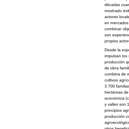
décadas cuan
mostrado éxit
actores local
en mercados l
combinar obj
son experien
propios acto
Desde la exp
impulsan los 
producción qu
de obra famil
combina de m
cultivos agrí
3.700 famili
hectáreas de
económica (ca
y valles son 
principios ag
producción co
agroecológico
otros benefic