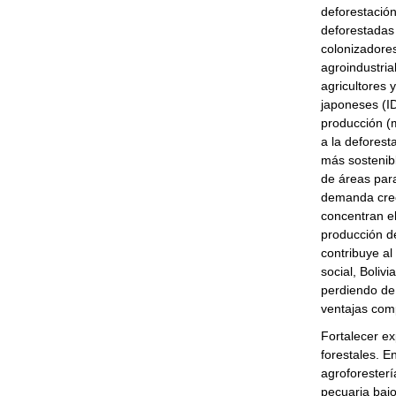
deforestación
deforestadas 
colonizadore
agroindustri
agricultores 
japoneses (ID
producción (m
a la defores
más sostenibl
de áreas para
demanda crec
concentran el
producción d
contribuye al
social, Boliv
perdiendo de
ventajas comp
Fortalecer ex
forestales. En
agroforesterí
pecuaria bajo