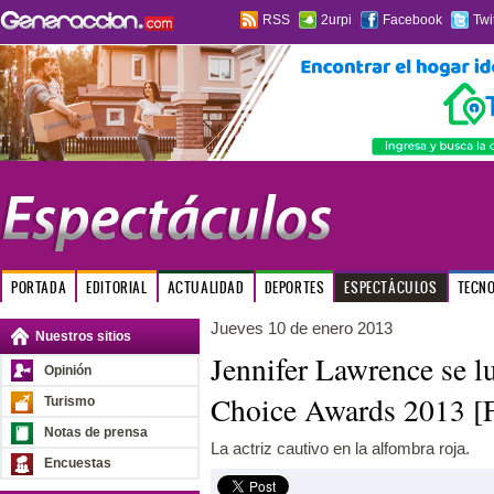
RSS
2urpi
Facebook
Twi
PORTADA
EDITORIAL
ACTUALIDAD
DEPORTES
ESPECTÁCULOS
TECN
Jueves 10 de enero 2013
Nuestros sitios
Jennifer Lawrence se lu
Opinión
Choice Awards 2013 
Turismo
Notas de prensa
La actriz cautivo en la alfombra roja.
Encuestas