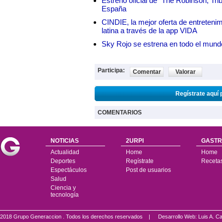
Estreno oficial de "The Robinson, Tri
España
CINDIE, la mejor oferta de entretenim
latina a través de la app VIDA
Sky Rojo se estrena en todo el mund
Participa:
Comentar
Valorar
Regístrate aquí 
COMENTARIOS
NOTICIAS
2URPI
GASTR
Actualidad
Home
Home
Deportes
Regístrate
Receta
Espectáculos
Post de usuarios
Salud
Ciencia y
tecnología
2018 Grupo Generaccion . Todos los derechos reservados |
Desarrollo Web: Luis A.