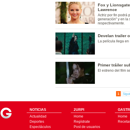
Fox y Lionsgate
Lawrence
Actriz por fin podrá
generación" y en la
respectivamente.
Develan trailer 
La película llega e
Primer tráiler s
El estreno del film s
1
Sigui
NOTICIAS
2URPI
GASTR
Actualidad
Home
Home
Deportes
Regístrate
Receta
Espectáculos
Post de usuarios