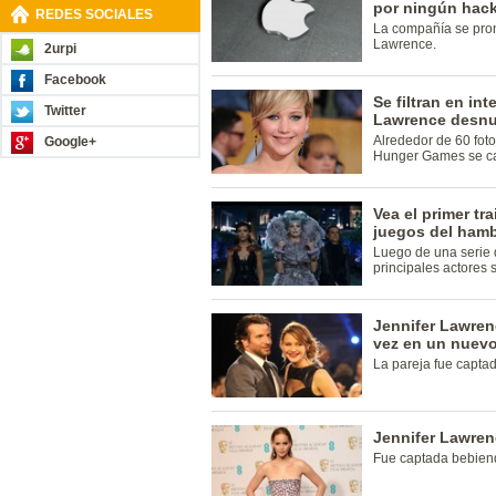
por ningún hac
REDES SOCIALES
La compañía se pronu
Lawrence.
2urpi
Facebook
Se filtran en in
Twitter
Lawrence desn
Alrededor de 60 foto
Google+
Hunger Games se car
Vea el primer tr
juegos del hamb
Luego de una serie 
principales actores s
Jennifer Lawren
vez en un nuevo
La pareja fue capta
Jennifer Lawre
Fue captada bebiend