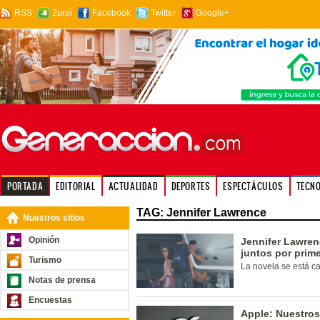
RSS
2urpi
Facebook
Twitter
Google+
PORTADA
EDITORIAL
ACTUALIDAD
DEPORTES
ESPECTÁCULOS
TECN
TAG: Jennifer Lawrence
Nuestros sitios
Opinión
Jennifer Lawren
juntos por prim
Turismo
La novela se está c
Notas de prensa
Encuestas
Apple: Nuestros