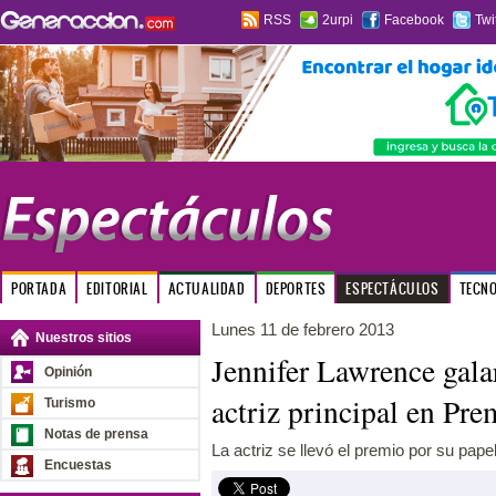
RSS
2urpi
Facebook
Twi
PORTADA
EDITORIAL
ACTUALIDAD
DEPORTES
ESPECTÁCULOS
TECN
Lunes 11 de febrero 2013
Nuestros sitios
Jennifer Lawrence gal
Opinión
actriz principal en P
Turismo
Notas de prensa
La actriz se llevó el premio por su pape
Encuestas