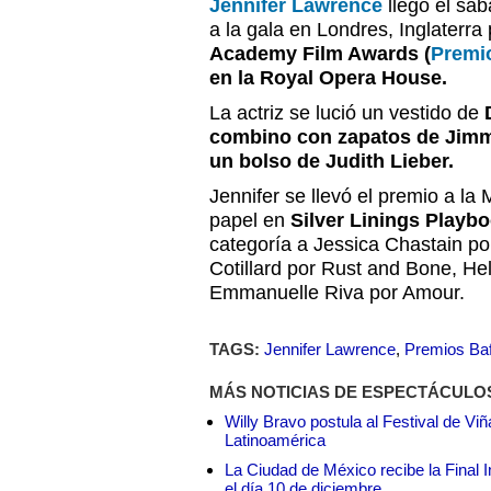
Jennifer Lawrence
llegó el sáb
a la gala en Londres, Inglaterra 
Academy Film Awards (
Premi
en la Royal Opera House.
La actriz se lució un vestido de
combino con zapatos de Jimm
un bolso de Judith Lieber.
Jennifer se llevó el premio a la M
papel en
Silver Linings Playbo
categoría a Jessica Chastain po
Cotillard por Rust and Bone, He
Emmanuelle Riva por Amour.
TAGS:
Jennifer Lawrence
,
Premios Baf
MÁS NOTICIAS DE ESPECTÁCULO
Willy Bravo postula al Festival de Vi
Latinoamérica
La Ciudad de México recibe la Final I
el día 10 de diciembre