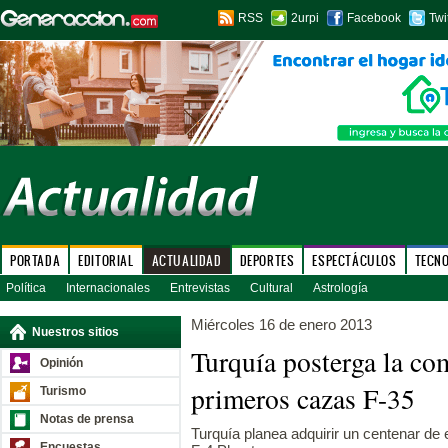
RSS
2urpi
Facebook
Twi
PORTADA
EDITORIAL
ACTUALIDAD
DEPORTES
ESPECTÁCULOS
TECN
Política
Internacionales
Entrevistas
Cultural
Astrología
Miércoles 16 de enero 2013
Nuestros sitios
Turquía posterga la co
Opinión
primeros cazas F-35
Turismo
Notas de prensa
Turquía planea adquirir un centenar de 
Encuestas