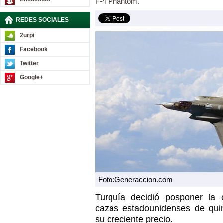
F-4 Phantom.
REDES SOCIALES
2urpi
Facebook
Twitter
Google+
Foto:Generaccion.com
Turquía decidió posponer la
cazas estadounidenses de qui
su creciente precio.