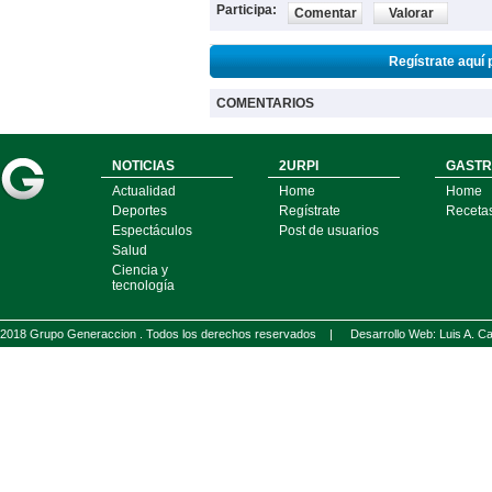
Participa:
Comentar
Valorar
Regístrate aquí 
COMENTARIOS
NOTICIAS
2URPI
GASTR
Actualidad
Home
Home
Deportes
Regístrate
Receta
Espectáculos
Post de usuarios
Salud
Ciencia y
tecnología
2018 Grupo Generaccion . Todos los derechos reservados |
Desarrollo Web: Luis A.