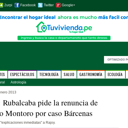
2urpi
Facebook
Twitter
Google+
TES
ESPECTÁCULOS
TECNOLOGÍA
SALUD
GASTRONOMÍA
ECOLOGÍA
ural
Astrología
enero 2013
 Rubalcaba pide la renuncia de
o Montoro por caso Bárcenas
ó "explicaciones inmediatas" a Rajoy.