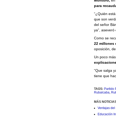
Montoro,
en 
para recauda
“¿Quién está 
que son verd
del señor Bá
ya”, aseveró 
Como se recu
22 millones 
oposición, de
Un poco más 
explicacion
“Que salga ya
tiene que ha
TAGS:
Partido 
Rubalcaba
,
Ru
MÁS NOTICIA
Ventajas del 
Educación Ini