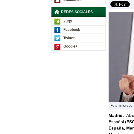
REDES SOCIALES
2urpi
Facebook
Twitter
Google+
Foto: interec
Madrid.-
Alzó
Español (
PS
España, Mar