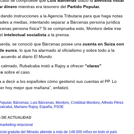
caso se compruebe que
Luis Bárcenas
utilizó la
amnistía fiscal
r dinero
mientras era tesorero del
Partido Popular.
dando instrucciones a la Agencia Tributaria para que haga notas
ades a medias, intentando separar a Bárcenas persona jurídica
rcenas persona física? Si se comprueba esto, Montoro debe irse
el
intelectual socialista
a la prensa.
erda, se conoció que Bárcenas posee una
cuenta en Suiza con
de euros
, lo que ha alarmado al oficialismo y sobre todo a la
 acuerdo al diario
El Mundo.
calmado, Rubalcaba instó a Rajoy a ofrecer
“claras”
es
sobre el caso.
 a decir a los españoles cómo gestionó sus cuentas el PP. Lo
cer hoy mejor que mañana”, enfatizó.
Popular
,
Bárcenas
,
Luis Bárcenas
,
Montoro
,
Cristóbal Montoro
,
Alfredo Pérez
balcaba
,
Mariano Rajoy
,
España
,
PSOE
S DE ACTUALIDAD
marketing relacional
cial gratuita del Minedu atiende a más de 148 000 niños en todo el país