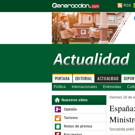
RSS
PORTADA
EDITORIAL
ACTUALIDAD
DEPOR
Política
Internacionales
Entrevistas
Cult
Viernes 18 de 
Nuestros sitios
España:
Opinión
Ministr
Turismo
Notas de prensa
Socialista pidi
Encuestas