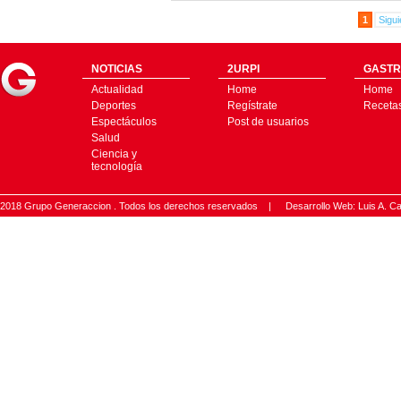
1
Sigui
NOTICIAS
2URPI
GASTR
Actualidad
Home
Home
Deportes
Regístrate
Receta
Espectáculos
Post de usuarios
Salud
Ciencia y
tecnología
2018 Grupo Generaccion . Todos los derechos reservados |
Desarrollo Web: Luis A.