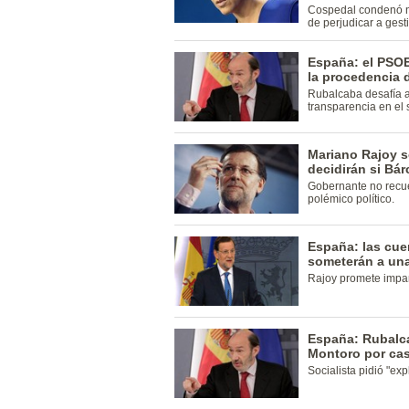
Cospedal condenó not
de perjudicar a gest
España: el PSOE 
la procedencia 
Rubalcaba desafía a
transparencia en el
Mariano Rajoy so
decidirán si Bár
Gobernante no recue
polémico político.
España: las cue
someterán a una
Rajoy promete impar
España: Rubalca
Montoro por ca
Socialista pidió "ex