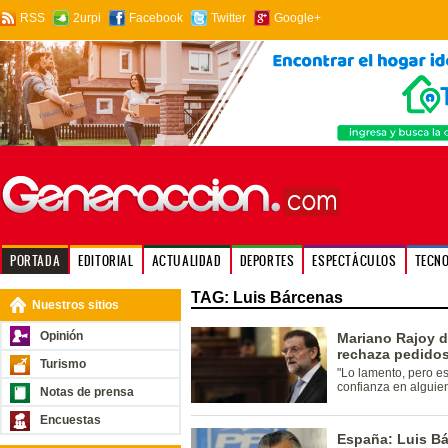
RSS
2urpi
Facebook
Twitter
Google+
PORTADA
EDITORIAL
ACTUALIDAD
DEPORTES
ESPECTÁCULOS
TECN
TAG: Luis Bárcenas
Nuestros sitios
Opinión
Mariano Rajoy d
rechaza pedidos
Turismo
"Lo lamento, pero es
confianza en alguie
Notas de prensa
Encuestas
España: Luis Bá