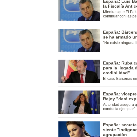
España: Luis Bá
la Fiscalía Anti
Mientras que El Paí
continuar con las pe
España: Bárcena
se ha armado u
"No existe ninguna lib
España: Rubalca
para la llegada
credibilidad"
El caso Bárcenas em
España: vicepre
Rajoy "dará exp
Autoridad asegura 
conducta ejemplar".
España: secretar
siente "indigna
agrupación