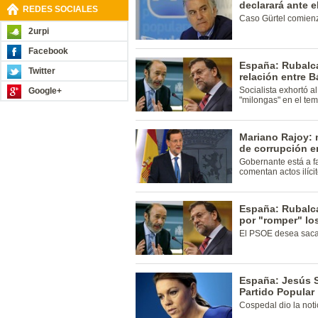
declarará ante e
REDES SOCIALES
Caso Gürtel comienz
2urpi
Facebook
España: Rubalca
Twitter
relación entre B
Socialista exhortó a
Google+
"milongas" en el tem
Mariano Rajoy: 
de corrupción 
Gobernante está a fa
comentan actos ilícit
España: Rubalca
por "romper" lo
El PSOE desea saca
España: Jesús S
Partido Popular
Cospedal dio la noti