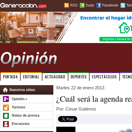
RSS
2urpi
Facebook
Twi
PORTADA
EDITORIAL
ACTUALIDAD
DEPORTES
ESPECTÁCULOS
TECN
Martes 22 de enero 2013
Nuestros sitios
¿Cuál será la agenda re
Opinión »
Turismo
Por: César Gutiérrez
Notas de prensa
Encuestas