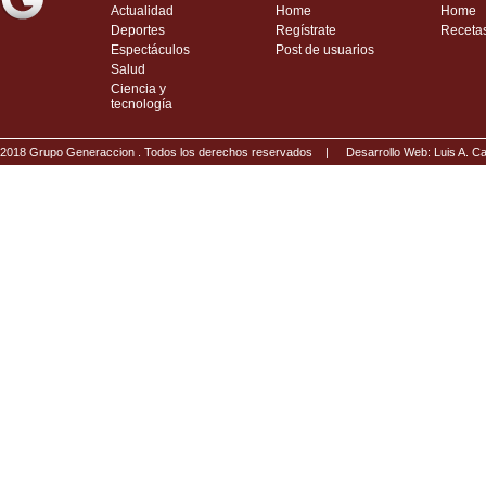
Actualidad
Home
Home
Deportes
Regístrate
Receta
Espectáculos
Post de usuarios
Salud
Ciencia y
tecnología
2018 Grupo Generaccion . Todos los derechos reservados |
Desarrollo Web: Luis A.