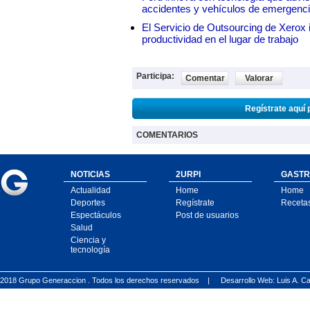
accidentes y vehículos de emergenc
El Servicio de Outsourcing de Xerox i
productividad en el lugar de trabajo
Participa:
Comentar
Valorar
Regístrate aquí 
COMENTARIOS
NOTICIAS
2URPI
GASTR
Actualidad
Home
Home
Deportes
Regístrate
Receta
Espectáculos
Post de usuarios
Salud
Ciencia y
tecnología
2018 Grupo Generaccion . Todos los derechos reservados |
Desarrollo Web: Luis A.