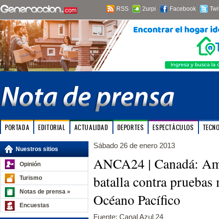
RSS
2urpi
Facebook
Twi
PORTADA
EDITORIAL
ACTUALIDAD
DEPORTES
ESPECTÁCULOS
TECN
Sábado 26 de enero 2013
Nuestros sitios
ANCA24 | Canadá: Amb
Opinión
batalla contra pruebas 
Turismo
Notas de prensa »
Océano Pacífico
Encuestas
Fuente: Canal Azul 24