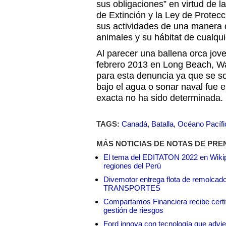
sus obligaciones” en virtud de l
de Extinción y la Ley de Protec
sus actividades de una manera q
animales y su hábitat de cualqui
Al parecer una ballena orca jov
febrero 2013 en Long Beach, Wa
para esta denuncia ya que se s
bajo el agua o sonar naval fue 
exacta no ha sido determinada.
TAGS:
Canadá
,
Batalla
,
Océano Pacífi
MÁS NOTICIAS DE NOTAS DE PRE
El tema del EDITATON 2022 en Wikipe
regiones del Perú
Divemotor entrega flota de remol
TRANSPORTES
Compartamos Financiera recibe certif
gestión de riesgos
Ford innova con tecnología que advie