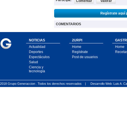
Participa:
Comentar
Valorar
Regístrate aquí 
COMENTARIOS
NOTICIAS
2URPI
GASTR
Actualidad
Home
Home
Deportes
Regístrate
Receta
Espectáculos
Post de usuarios
Salud
Ciencia y
tecnología
2018 Grupo Generaccion . Todos los derechos reservados |
Desarrollo Web: Luis A.