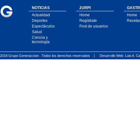
NOTICIAS
2URPI
GASTR
Actualidad
Home
Home
Deportes
Regístrate
Receta
Espectáculos
Post de usuarios
Salud
Ciencia y
tecnología
2018 Grupo Generaccion . Todos los derechos reservados |
Desarrollo Web: Luis A.