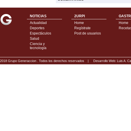
NOTICIAS
2URPI
GASTR
Actualidad
Home
Home
Deportes
Regístrate
Receta
Espectáculos
Post de usuarios
Salud
Ciencia y
tecnología
2018 Grupo Generaccion . Todos los derechos reservados |
Desarrollo Web: Luis A.