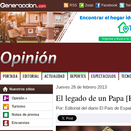
RSS
2urpi
Facebook
Twi
PORTADA
EDITORIAL
ACTUALIDAD
DEPORTES
ESPECTÁCULOS
TECN
Jueves 28 de febrero 2013
Nuestros sitios
El legado de un Papa 
Opinión »
Turismo
Por: Editorial del diario El País de Espa
Notas de prensa
Encuestas