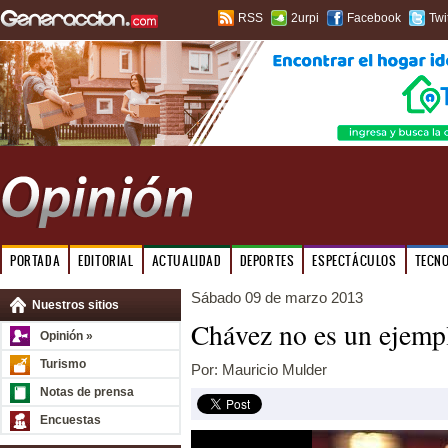
RSS
2urpi
Facebook
Twi
PORTADA
EDITORIAL
ACTUALIDAD
DEPORTES
ESPECTÁCULOS
TECN
Sábado 09 de marzo 2013
Nuestros sitios
Chávez no es un ejemp
Opinión »
Turismo
Por: Mauricio Mulder
Notas de prensa
Encuestas