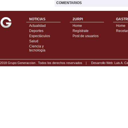
COMENTARIOS
NOTICIAS
2URPI
GASTR
Actualidad
Home
Home
Deportes
Regístrate
Receta
Espectáculos
Post de usuarios
Salud
Ciencia y
tecnología
2018 Grupo Generaccion . Todos los derechos reservados |
Desarrollo Web: Luis A.