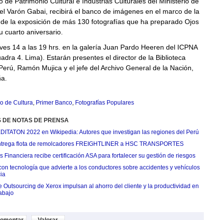
ro de Patrimonio Cultural e Industrias Culturales del Ministerio de
el Varón Gabai, recibirá el banco de imágenes en el marco de la
 de la exposición de más 130 fotografías que ha preparado Ojos
u cuarto aniversario.
ves 14 a las 19 hrs. en la galería Juan Pardo Heeren del ICPNA
uadra 4. Lima). Estarán presentes el director de la Biblioteca
Perú, Ramón Mujica y el jefe del Archivo General de la Nación,
a.
io de Cultura
,
Primer Banco
,
Fotografías Populares
S DE NOTAS DE PRENSA
EDITATON 2022 en Wikipedia: Autores que investigan las regiones del Perú
ntrega flota de remolcadores FREIGHTLINER a HSC TRANSPORTES
Financiera recibe certificación ASA para fortalecer su gestión de riesgos
con tecnología que advierte a los conductores sobre accidentes y vehículos
ia
e Outsourcing de Xerox impulsan al ahorro del cliente y la productividad en
rabajo