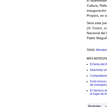
El viceminist
Cultura, Rafa
inauguración
Propios, en s
Será este jue
(Jr. Cusco, c
Nacional del 
Pablo Maguiñ
TAGS:
Minister
MÁS NOTICIA
El tema del 
Divemotor e
Compartamos 
Ford innova 
de emergenc
El Servicio d
el lugar de t
Participa: