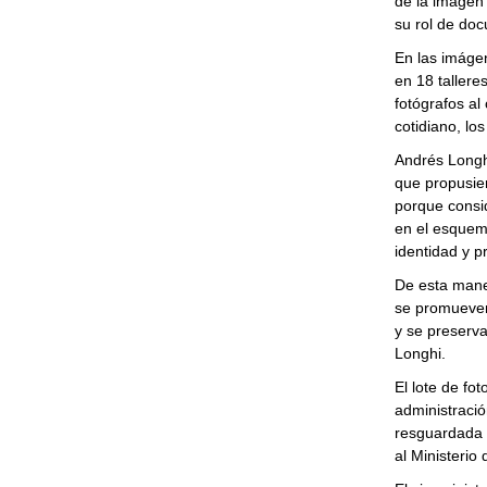
de la imagen
su rol de doc
En las imáge
en 18 tallere
fotógrafos al
cotidiano, los
Andrés Longh
que propusier
porque consi
en el esquema
identidad y p
De esta maner
se promueven
y se preserva
Longhi.
El lote de fo
administració
resguardada 
al Ministerio 