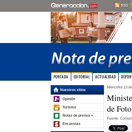
RSS
PORTADA
EDITORIAL
ACTUALIDAD
DEPOR
Miércoles 13 d
Nuestros sitios
Ministe
Opinión
de Foto
Turismo
Notas de prensa »
Fuente: Comuni
Encuestas