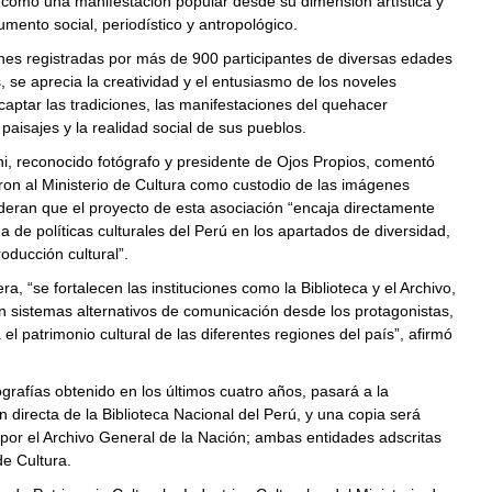
 como una manifestación popular desde su dimensión artística y
umento social, periodístico y antropológico.
nes registradas por más de 900 participantes de diversas edades
s, se aprecia la creatividad y el entusiasmo de los noveles
 captar las tradiciones, las manifestaciones del quehacer
 paisajes y la realidad social de sus pueblos.
i, reconocido fotógrafo y presidente de Ojos Propios, comentó
on al Ministerio de Cultura como custodio de las imágenes
deran que el proyecto de esta asociación “encaja directamente
 de políticas culturales del Perú en los apartados de diversidad,
roducción cultural”.
a, “se fortalecen las instituciones como la Biblioteca y el Archivo,
 sistemas alternativos de comunicación desde los protagonistas,
 el patrimonio cultural de las diferentes regiones del país”, afirmó
tografías obtenido en los últimos cuatro años, pasará a la
n directa de la Biblioteca Nacional del Perú, y una copia será
por el Archivo General de la Nación; ambas entidades adscritas
de Cultura.