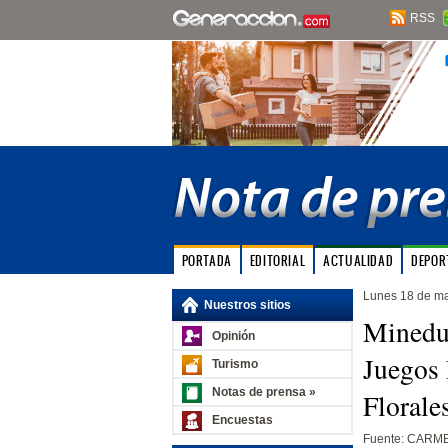
RSS
PORTADA
EDITORIAL
ACTUALIDAD
DEPOR
Lunes 18 de m
Nuestros sitios
Minedu:
Opinión
Juegos 
Turismo
Notas de prensa »
Florale
Encuestas
Fuente: CARM