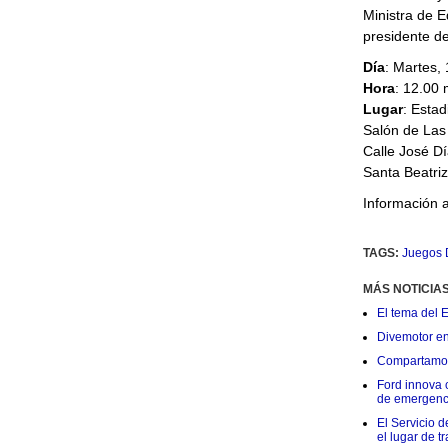
Ministra de E
presidente de
Día
: Martes,
Hora
: 12.00 
Lugar
: Estad
Salón de Las
Calle José Dí
Santa Beatriz
Información 
TAGS:
Juegos 
MÁS NOTICIA
El tema del 
Divemotor e
Compartamos 
Ford innova 
de emergenc
El Servicio d
el lugar de t