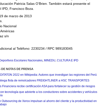
ducación Patricia Salas O’Brien. También estará presente el
l IPD, Francisco Boza.
 19 de marzo de 2013
m.
io Nacional
 Américas
az s/n
adicional al Teléfono: 2230234 / RPC 989183045
Deportivos Escolares Nacionales
,
MINEDU
,
CULTURA E IPD
S DE NOTAS DE PRENSA
EDITATON 2022 en Wikipedia: Autores que investigan las regiones del Perú
ntrega flota de remolcadores FREIGHTLINER a HSC TRANSPORTES
Financiera recibe certificación ASA para fortalecer su gestión de riesgos
con tecnología que advierte a los conductores sobre accidentes y vehículos
ia
e Outsourcing de Xerox impulsan al ahorro del cliente y la productividad en
rabajo