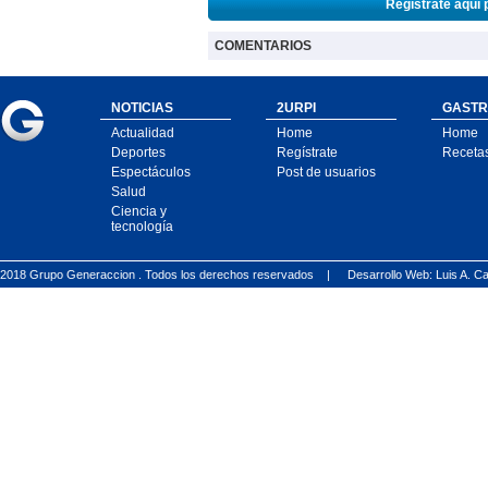
Regístrate aquí 
COMENTARIOS
NOTICIAS
2URPI
GASTR
Actualidad
Home
Home
Deportes
Regístrate
Receta
Espectáculos
Post de usuarios
Salud
Ciencia y
tecnología
2018 Grupo Generaccion . Todos los derechos reservados |
Desarrollo Web: Luis A.