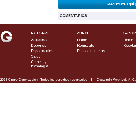
Regístrate aquí 
COMENTARIOS
NOTICIAS
2URPI
GASTR
Actualidad
Home
Home
Deportes
Regístrate
Receta
Espectáculos
Post de usuarios
Salud
Ciencia y
tecnología
2018 Grupo Generaccion . Todos los derechos reservados |
Desarrollo Web: Luis A.