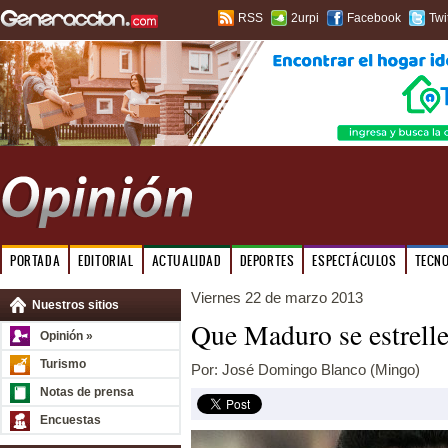
RSS
2urpi
Facebook
Twi
PORTADA
EDITORIAL
ACTUALIDAD
DEPORTES
ESPECTÁCULOS
TECN
Viernes 22 de marzo 2013
Nuestros sitios
Que Maduro se estrelle
Opinión »
Turismo
Por: José Domingo Blanco (Mingo)
Notas de prensa
Encuestas