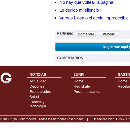
No hay que voltear la página
Le dedico mi silencio
Vargas Llosa o el genio impredecible
Participa:
Comentar
Valorar
Regístrate aquí 
COMENTARIOS
NOTICIAS
2URPI
GASTR
Actualidad
Home
Home
Deportes
Regístrate
Receta
Espectáculos
Post de usuarios
Salud
Ciencia y
tecnología
2018 Grupo Generaccion . Todos los derechos reservados |
Desarrollo Web: Luis A.