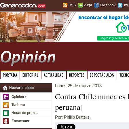
RSS
2urpi
Facebook
Twi
PORTADA
EDITORIAL
ACTUALIDAD
DEPORTES
ESPECTÁCULOS
TECN
Lunes 25 de marzo 2013
Nuestros sitios
Contra Chile nunca es 
Opinión »
peruana]
Turismo
Notas de prensa
Por: Phillip Butters.
Encuestas