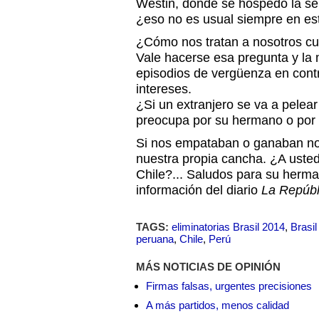
Westin, donde se hospedó la sel
¿eso no es usual siempre en este
¿Cómo nos tratan a nosotros c
Vale hacerse esa pregunta y l
episodios de vergüenza en contr
intereses.
¿Si un extranjero se va a pelea
preocupa por su hermano o por e
Si nos empataban o ganaban nos
nuestra propia cancha. ¿A usted
Chile?... Saludos para su herm
información del diario
La Repúbl
TAGS:
eliminatorias Brasil 2014
,
Brasil
peruana
,
Chile
,
Perú
MÁS NOTICIAS DE OPINIÓN
Firmas falsas, urgentes precisiones
A más partidos, menos calidad