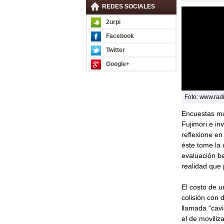
REDES SOCIALES
2urpi
Facebook
Twitter
Google+
Foto: www.rad
Encuestas may
Fujimori e in
reflexione en
éste tome la 
evaluación be
realidad que
El costo de u
colisión con 
llamada “cavi
el de moviliz