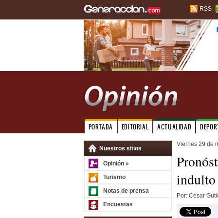
RSS
PORTADA
EDITORIAL
ACTUALIDAD
DEPOR
Viernes 29 de 
Nuestros sitios
Pronóst
Opinión »
indulto
Turismo
Notas de prensa
Por: César Guti
Encuestas