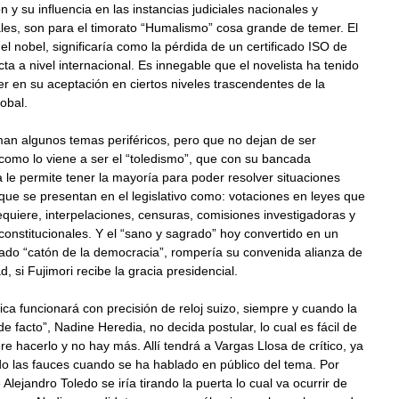
n y su influencia en las instancias judiciales nacionales y
les, son para el timorato “Humalismo” cosa grande de temer. El
el nobel, significaría como la pérdida de un certificado ISO de
a a nivel internacional. Es innegable que el novelista ha tenido
 en su aceptación en ciertos niveles trascendentes de la
obal.
an algunos temas periféricos, pero que no dejan de ser
como lo viene a ser el “toledismo”, que con su bancada
 le permite tener la mayoría para poder resolver situaciones
ue se presentan en el legislativo como: votaciones en leyes que
requiere, interpelaciones, censuras, comisiones investigadoras y
onstitucionales. Y el “sano y sagrado” hoy convertido en un
do “catón de la democracia”, rompería su convenida alianza de
, si Fujimori recibe la gracia presidencial.
ica funcionará con precisión de reloj suizo, siempre y cuando la
e facto”, Nadine Heredia, no decida postular, lo cual es fácil de
ere hacerlo y no hay más. Allí tendrá a Vargas Llosa de crítico, ya
o las fauces cuando se ha hablado en público del tema. Por
Alejandro Toledo se iría tirando la puerta lo cual va ocurrir de