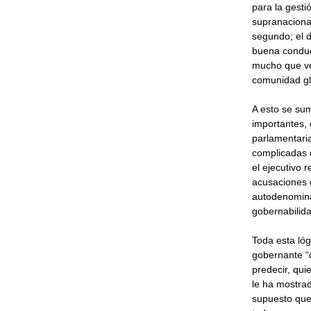
para la gestió
supranaciona
segundo; el d
buena conduct
mucho que ver
comunidad gl
A esto se sum
importantes, 
parlamentaria
complicadas q
el ejecutivo 
acusaciones c
autodenomina
gobernabilidad
Toda esta lóg
gobernante “d
predecir, qui
le ha mostrad
supuesto que 