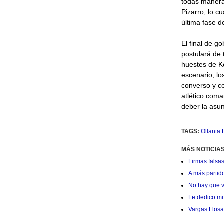
todas maneras
Pizarro, lo c
última fase d
El final de g
postulará de 
huestes de Ke
escenario, lo
converso y co
atlético coma
deber la asun
TAGS:
Ollanta
MÁS NOTICIAS
Firmas falsas
A más partid
No hay que v
Le dedico mi 
Vargas Llosa