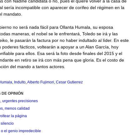
 con Nadine candidata o no, pues él quiere volver a la casa de
ual sería incompatible con aparecer de corifeo del régimen en la
el mandato.
obierno no será nada fácil para Ollanta Humala, su esposa
todas maneras, el nobel se le enfrentará, Toledo se irá y las
iko, le pasarán la factura por no haber indultado al líder. En este
s poderes fácticos, voltearán a apoyar a un Alan García, hoy
nfiable para ellos. Esa será la foto desde finales del 2015 y el
ndante en retiro se irá con más pena que gloria. Es el costo de
ción del mando a tantos actores.
 Humala
,
Indulto
,
Alberto Fujimori
,
Cesar Gutierrez
 DE OPINIÓN
, urgentes precisiones
os, menos calidad
oltear la página
silencio
 o el genio impredecible