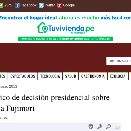
2urpi
Facebook
Twitter
Google+
TES
ESPECTÁCULOS
TECNOLOGÍA
SALUD
GASTRONOMÍA
ECOLOGÍA
marzo 2013
ico de decisión presidencial sobre
 a Fujimori
érrez