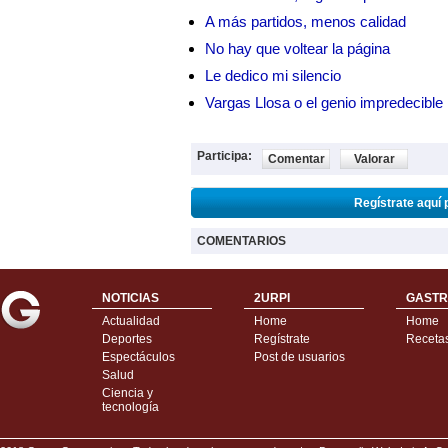
A más partidos, menos calidad
No hay que voltear la página
Le dedico mi silencio
Vargas Llosa o el genio impredecible
Participa:
Comentar
Valorar
Regístrate aquí 
COMENTARIOS
NOTICIAS
2URPI
GASTR
Actualidad
Home
Home
Deportes
Regístrate
Receta
Espectáculos
Post de usuarios
Salud
Ciencia y
tecnología