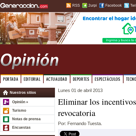
RSS
2urpi
Facebook
Twi
PORTADA
EDITORIAL
ACTUALIDAD
DEPORTES
ESPECTÁCULOS
TECN
Lunes 01 de abril 2013
Nuestros sitios
Eliminar los incentivos
Opinión »
revocatoria
Turismo
Notas de prensa
Por: Fernando Tuesta.
Encuestas