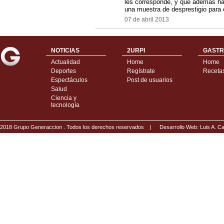
les corresponde, y que además hay
una muestra de desprestigio para 
07 de abril 2013
NOTICIAS
2URPI
GASTR
Actualidad
Home
Home
Deportes
Regístrate
Receta
Espectáculos
Post de usuarios
Salud
Ciencia y
tecnología
2018 Grupo Generaccion . Todos los derechos reservados |
Desarrollo Web: Luis A.