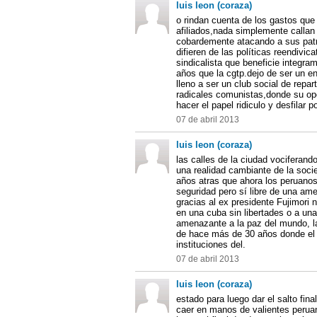
luis leon (coraza)
o rindan cuenta de los gastos que
afiliados,nada simplemente callan 
cobardemente atacando a sus patr
difieren de las políticas reendivic
sindicalista que beneficie integr
años que la cgtp.dejo de ser un e
lleno a ser un club social de repart
radicales comunistas,donde su op
hacer el papel ridiculo y desfilar p
07 de abril 2013
luis leon (coraza)
las calles de la ciudad vociferand
una realidad cambiante de la soc
años atras que ahora los peruanos 
seguridad pero sí libre de una am
gracias al ex presidente Fujimori
en una cuba sin libertades o a un
amenazante a la paz del mundo, la j
de hace más de 30 años donde el te
instituciones del.
07 de abril 2013
luis leon (coraza)
estado para luego dar el salto fina
caer en manos de valientes peruan