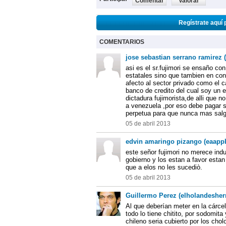
Comentar
Valorar
Regístrate aquí 
COMENTARIOS
jose sebastian serrano ramirez 
asi es el sr.fujimori se ensaño con
estatales sino que tambien en co
afecto al sector privado como el 
banco de credito del cual soy un e
dictadura fujimorista,de alli que 
a venezuela ,por eso debe pagar 
perpetua para que nunca mas salg
05 de abril 2013
edvin amaringo pizango (eaapp
este señor fujimori no merece ind
gobierno y los estan a favor estan
que a elos no les sucediò.
05 de abril 2013
Guillermo Perez (elholandesher
Al que deberían meter en la cárcel
todo lo tiene chitito, por sodomit
chileno seria cubierto por los cho