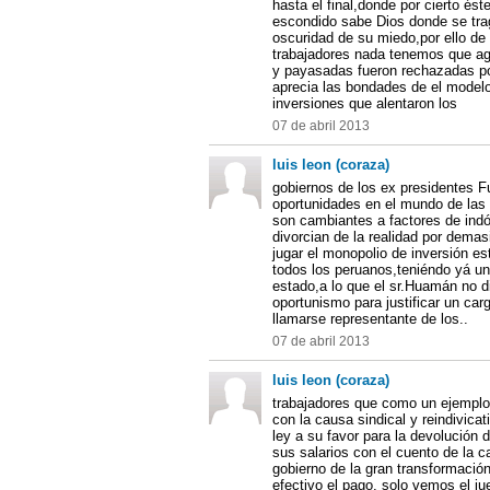
hasta el final,donde por cierto és
escondido sabe Dios donde se trag
oscuridad de su miedo,por ello de 
trabajadores nada tenemos que ag
y payasadas fueron rechazadas por
aprecia las bondades de el modelo
inversiones que alentaron los
07 de abril 2013
luis leon (coraza)
gobiernos de los ex presidentes 
oportunidades en el mundo de las 
son cambiantes a factores de ind
divorcian de la realidad por dema
jugar el monopolio de inversión es
todos los peruanos,teniéndo yá un
estado,a lo que el sr.Huamán no d
oportunismo para justificar un c
llamarse representante de los..
07 de abril 2013
luis leon (coraza)
trabajadores que como un ejemplo
con la causa sindical y reindivic
ley a su favor para la devolución
sus salarios con el cuento de la 
gobierno de la gran transformació
efectivo el pago, solo vemos el ju