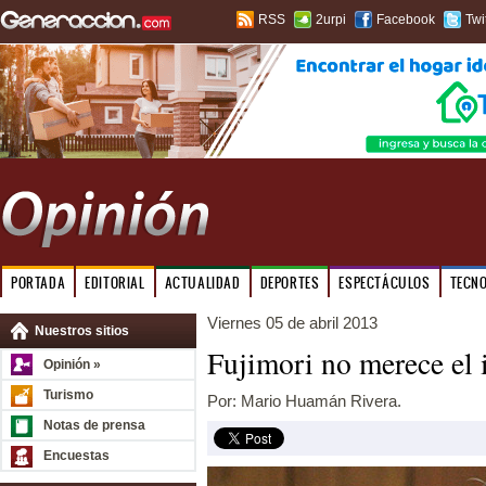
RSS
2urpi
Facebook
Twi
PORTADA
EDITORIAL
ACTUALIDAD
DEPORTES
ESPECTÁCULOS
TECN
Viernes 05 de abril 2013
Nuestros sitios
Fujimori no merece el 
Opinión »
Turismo
Por: Mario Huamán Rivera.
Notas de prensa
Encuestas