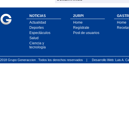
NOTICIAS
2URPI
GASTR
Actualidad
Home
Home
Deportes
Regístrate
Receta
Espectáculos
Post de usuarios
Salud
Ciencia y
tecnología
2018 Grupo Generaccion . Todos los derechos reservados |
Desarrollo Web: Luis A.