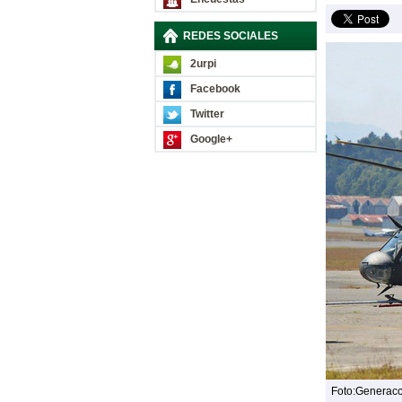
REDES SOCIALES
2urpi
Facebook
Twitter
Google+
Foto:Generac