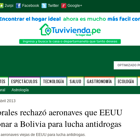
2urpi
Facebook
Twitter
Google+
TES
ESPECTÁCULOS
TECNOLOGÍA
SALUD
GASTRONOMÍA
ECOLOGÍA
ural
Astrología
bril 2013
rales rechazó aeronaves que EEUU
onar a Bolivia para lucha antidrogas
 aeronaves viejas de EEUU para lucha antidrogas.