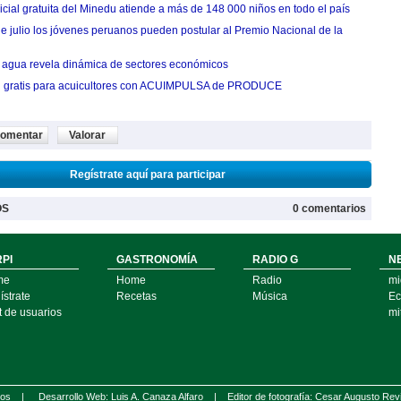
cial gratuita del Minedu atiende a más de 148 000 niños en todo el país
de julio los jóvenes peruanos pueden postular al Premio Nacional de la
agua revela dinámica de sectores económicos
n gratis para acuicultores con ACUIMPULSA de PRODUCE
omentar
Valorar
Regístrate aquí para participar
OS
0 comentarios
PI
GASTRONOMÍA
RADIO G
N
me
Home
Radio
mi
strate
Recetas
Música
Ec
t de usuarios
mi
ados |
Desarrollo Web: Luis A. Canaza Alfaro |
Editor de fotografía: Cesar Augusto Rev