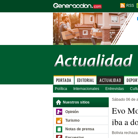
RSS
PORTADA
EDITORIAL
ACTUALIDAD
DEPOR
Política
Internacionales
Entrevistas
Cult
Sábado 06 de a
Nuestros sitios
Evo Mo
Opinión
iba a d
Turismo
Notas de prensa
Bolivia rechaza
Encuestas