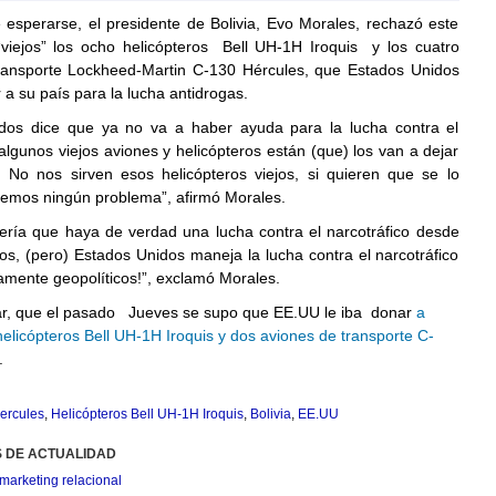
esperarse, el presidente de Bolivia, Evo Morales, rechazó este
viejos” los ocho helicópteros Bell UH-1H Iroquis y los cuatro
ransporte Lockheed-Martin C-130 Hércules, que Estados Unidos
 a su país para la lucha antidrogas.
dos dice que ya no va a haber ayuda para la lucha contra el
 algunos viejos aviones y helicópteros están (que) los van a dejar
 No nos sirven esos helicópteros viejos, si quieren que se lo
enemos ningún problema”, afirmó Morales.
sería que haya de verdad una lucha contra el narcotráfico desde
os, (pero) Estados Unidos maneja la lucha contra el narcotráfico
amente geopolíticos!”, exclamó Morales.
r, que el pasado Jueves se supo que EE.UU le iba donar
a
helicópteros Bell UH-1H Iroquis y dos aviones de transporte C-
.
ercules
,
Helicópteros Bell UH-1H Iroquis
,
Bolivia
,
EE.UU
S DE ACTUALIDAD
marketing relacional