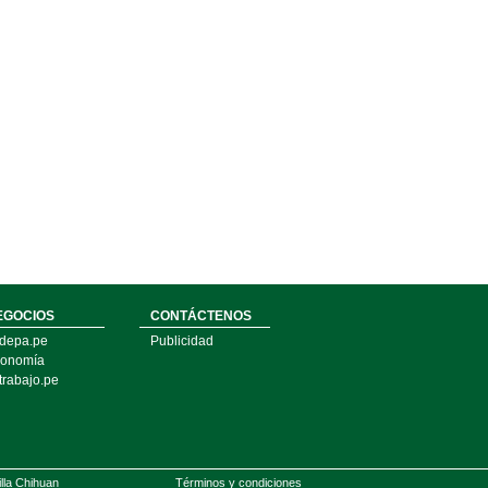
EGOCIOS
CONTÁCTENOS
depa.pe
Publicidad
onomía
trabajo.pe
illa Chihuan
Términos y condiciones