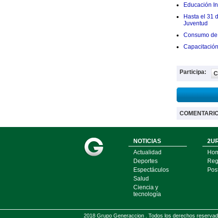
Educación Ini
Hasta el 31 
Juventud
Consumo de 
Capacitació
Participa:
C
COMENTARI
NOTICIAS
2UR
Actualidad
Ho
Deportes
Regí
Espectáculos
Pos
Salud
Ciencia y
tecnología
2018 Grupo Generaccion . Todos los derechos reserv