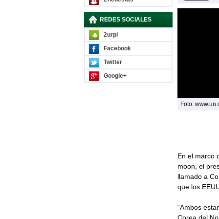
REDES SOCIALES
2urpi
Facebook
Twitter
Google+
Foto: www.un.
En el marco 
moon, el pre
llamado a Cor
que los EEUU
“Ambos estam
Corea del Nor