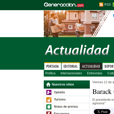
RSS
PORTADA
EDITORIAL
ACTUALIDAD
DEPOR
Política
Internacionales
Entrevistas
Cult
Viernes 12 de a
Nuestros sitios
Barack 
Opinión
Turismo
El presidente e
agresiva"
Notas de prensa
Encuestas