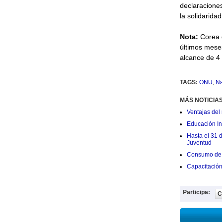
declaracione
la solidarida
Nota:
Corea d
últimos mese
alcance de 4 
TAGS:
ONU
,
Na
MÁS NOTICIA
Ventajas del 
Educación Ini
Hasta el 31 
Juventud
Consumo de 
Capacitació
Participa:
C