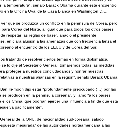
ar la temperatura”, señaló Barack Obama durante este encuentro
vo en la Oficina Oval de la Casa Blanca en Washington D.C.
ver que se produzca un conflicto en la península de Corea, pero
 para Corea del Norte, al igual que para todos los otros países
de respetar las reglas de base”, añadió el presidente
e, en clara alusión a las amenazas que con frecuencia lanza el
coreano al encuentro de los EEUU y de Corea del Sur.
s tratando de resolver ciertos temas en forma diplomática,
 se lo dije al Secretario General, tomaremos todas las medidas
ara proteger a nuestros conciudadanos y honrar nuestras
relativas a nuestras alianzas en la región”, señaló Barack Obama.
, Ban Ki-moon dijo estar “profundamente preocupado (…) por las
 se producen en la península coreana”, y llamó “a los países
e ellos China, que podrían ejercer una influencia a fin de que esta
resuelva pacíficamente”.
o General de la ONU, de nacionalidad sud-coreana, saludó
respuesta mesurada” de las autoridades norteamericana a las