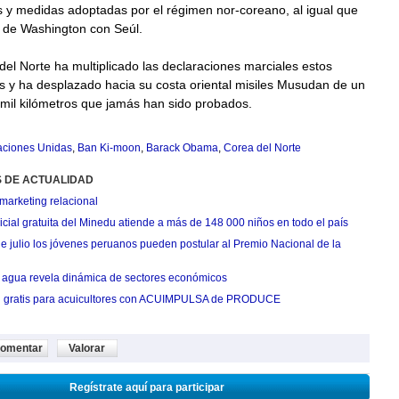
s y medidas adoptadas por el régimen nor-coreano, al igual que
d de Washington con Seúl.
el Norte ha multiplicado las declaraciones marciales estos
s y ha desplazado hacia su costa oriental misiles Musudan de un
mil kilómetros que jamás han sido probados.
ciones Unidas
,
Ban Ki-moon
,
Barack Obama
,
Corea del Norte
S DE ACTUALIDAD
marketing relacional
cial gratuita del Minedu atiende a más de 148 000 niños en todo el país
de julio los jóvenes peruanos pueden postular al Premio Nacional de la
agua revela dinámica de sectores económicos
n gratis para acuicultores con ACUIMPULSA de PRODUCE
omentar
Valorar
Regístrate aquí para participar