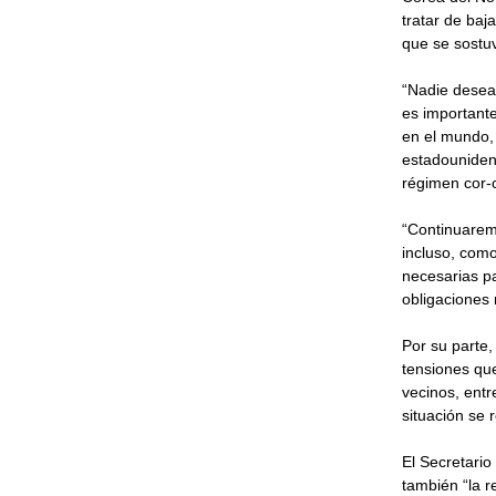
tratar de baj
que se sostu
“Nadie desea 
es importante
en el mundo, 
estadounidens
régimen cor-
“Continuaremo
incluso, como
necesarias p
obligaciones 
Por su parte
tensiones que
vecinos, entr
situación se 
El Secretari
también “la 