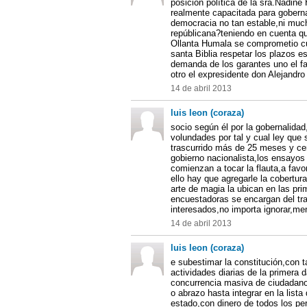
posición política de la sra.Nadin
realmente capacitada para gobern
democracia no tan estable,ni muc
repúblicana?teniendo en cuenta qu
Ollanta Humala se comprometio cu
santa Biblia respetar los plazos es
demanda de los garantes uno el fa
otro el expresidente don Alejandro 
14 de abril 2013
luis leon (coraza)
socio según él por la gobernalidad
volundades por tal y cual ley que 
trascurrido más de 25 meses y ce
gobierno nacionalista,los ensayos
comienzan a tocar la flauta,a fav
ello hay que agregarle la cobertu
arte de magia la ubican en las pr
encuestadoras se encargan del trab
interesados,no importa ignorar,men
14 de abril 2013
luis leon (coraza)
e subestimar la constitución,con t
actividades diarias de la primera
concurrencia masiva de ciudadano
o abrazo hasta integrar en la lista
estado,con dinero de todos los per