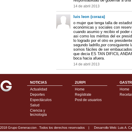
responsabildad de gobernar a una 
14 de abril 2013
luis leon (coraza)
o mujer que tenga talla de estadist
económicas y sociales con reser
cuando asumio y recibio el poder 
asi como los méritos del ex pres
lo logrado por el otro ex presidente
segundo ladrillo,por consiguiente l
somos fáciles de ser embaucados 
que decia ES TAN DIFICIL ANDAR
boca hacia afuera.
14 de abril 2013
NOTICIAS
2URPI
GASTR
Actualidad
Home
Home
Deportes
Regístrate
Receta
Espectáculos
Post de usuarios
Salud
Ciencia y
tecnología
2018 Grupo Generaccion . Todos los derechos reservados |
Desarrollo Web: Luis A.