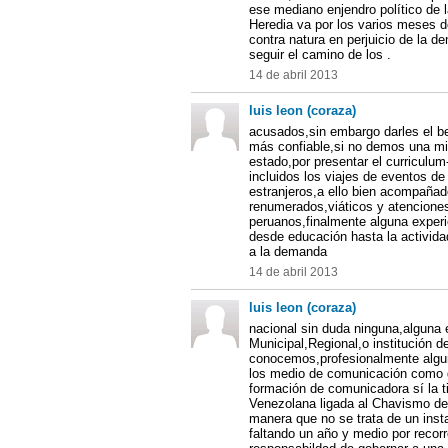
ese mediano enjendro político de 
Heredia va por los varios meses 
contra natura en perjuicio de la d
seguir el camino de los .
14 de abril 2013
luis leon (coraza)
acusados,sin embargo darles el be
más confiable,si no demos una mir
estado,por presentar el curriculum
incluidos los viajes de eventos de 
estranjeros,a ello bien acompañado
renumerados,viáticos y atenciones
peruanos,finalmente alguna experi
desde educación hasta la activida
a la demanda
14 de abril 2013
luis leon (coraza)
nacional sin duda ninguna,alguna 
Municipal,Regional,o institución d
conocemos,profesionalmente algun
los medio de comunicación como ga
formación de comunicadora sí la t
Venezolana ligada al Chavismo d
manera que no se trata de un ins
faltando un año y medio por recorr