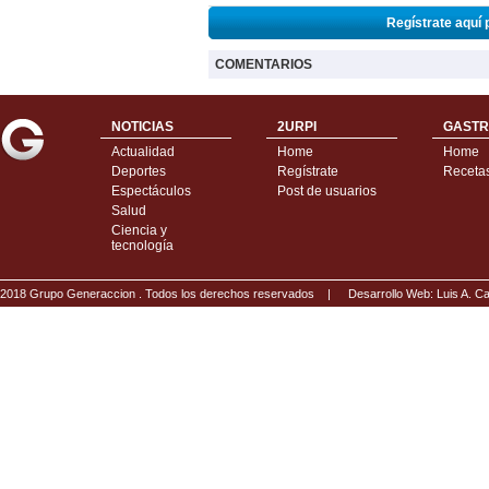
Regístrate aquí 
COMENTARIOS
NOTICIAS
2URPI
GASTR
Actualidad
Home
Home
Deportes
Regístrate
Receta
Espectáculos
Post de usuarios
Salud
Ciencia y
tecnología
2018 Grupo Generaccion . Todos los derechos reservados |
Desarrollo Web: Luis A.