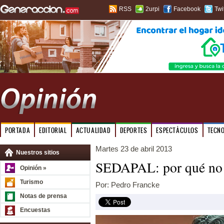
RSS
2urpi
Facebook
Twi
PORTADA
EDITORIAL
ACTUALIDAD
DEPORTES
ESPECTÁCULOS
TECN
Martes 23 de abril 2013
Nuestros sitios
SEDAPAL: por qué no p
Opinión »
Turismo
Por: Pedro Francke
Notas de prensa
Encuestas